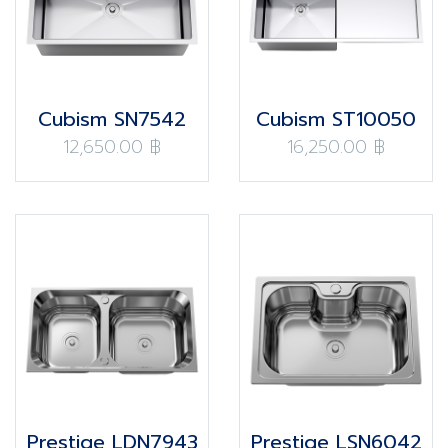
Cubism SN7542
Cubism ST10050
12,650.00 ฿
16,250.00 ฿
Prestige LDN7943
Prestige LSN6042