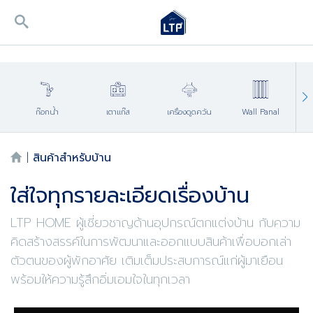
ก๊อกน้ำ
เตาแก๊ส
เครื่องดูดควัน
Wall Panal
Ac
|
สินค้าสำหรับบ้าน
ใส่ใจทุกรายละเอียดเรื่องบ้าน
LTP HOME ผู้เชี่ยวชาญด้านอุปกรณ์ตกแต่งบ้าน กับความ
คิดสร้างสรรค์ในการพัฒนาและออกแบบสินค้าเพื่อบอกเล่า
ตัวตนของผู้พักอาศัย เติมเต็มประสบการณ์แก่ผู้มาเยือน
พร้อมให้ความรู้สึกอิ่มเอมใจในทุกเวลา