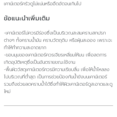
เคาน์เตอร์ครัวดูไม่แน่นหรืออึดอัดจนเกินไป
ข้อแนะนำเพิ่มเติม
-
เคาน์เตอร์ไม่ควรมีร่องซึ่งเป็นบริเวณสะสมคราบสกปรก
ต่างๆ ทั้งคราบน้ำมัน คราบวัตถุดิบ หรือฝุ่นสะออง เพราะจะ
ทำให้ทำความสะอาดยาก
-
ขอบมุมของเคาน์เตอร์ควรเจียรเหลี่ยมให้มน เพื่อลดการ
เกิดอุบัติเหตุซึ่งเป็นอันตรายขณะใช้งาน
-
พื้นผิววัสดุเคาน์เตอร์ควรมีความเรียบลื่น เพื่อให้น้ำไหลลง
ไปบริเวณที่ต่ำสุด เป็นการช่วยป้องกันน้ำขังบนเคาน์เตอร์
รวมถึงช่วยลดคราบน้ำได้ซึ่งทำให้ผิวเคาน์เตอร์ดูสะอาดและดู
ใหม่