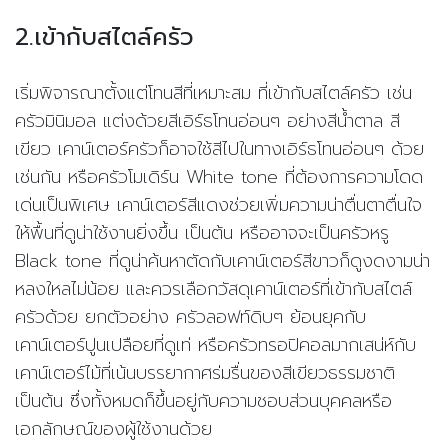
2.
เข้ากับสไตล์ครัว
เริ่มพิจารณาตั้งแต่โทนสีที่เหมาะสม ที่เข้ากับสไตล์ครัว เช่น
ครัวมินิมอล แต่งด้วยสีเอิร์ธโทนอ่อนๆ อย่างสีน้ำตาล สี
เขียว เคาน์เตอร์ครัวก็อาจใช้สีไปในทางเอิร์ธโทนอ่อนๆ ด้วย
เช่นกัน หรือครัวโมเดิร์น
White tone
ที่ต้องการความโดด
เด่นเป็นพิเศษ เคาน์เตอร์สีแดงช่วยเพิ่มความน่าตื่นตาตื่นใจ
ให้พื้นที่ดูน่าใช้งานยิ่งขึ้น เป็นต้น หรืออาจจะเป็นครัวหรู
Black tone
ที่ดูน่าค้นหาตัดกับเคาน์เตอร์สีขาวก็ดูงดงามน่า
หลงใหลไม่น้อย
และควรเลือกวัสดุเคาน์เตอร์ที่เข้ากับสไตล์
ครัวด้วย ยกตัวอย่าง ครัวลอฟท์ดิบๆ ย้อนยุคกับ
เคาน์เตอร์ปูนเปลือยที่ดูเท่ หรือครัวทรอปิคอลมากเสน่ห์กับ
เคาน์เตอร์ไม้ที่เน้นบรรยากาศร่มรื่นของสีเขียวธรรมชาติ
เป็นต้น ซึ่งทั้งหมดก็ขึ้นอยู่กับความชอบส่วนบุคคลหรือ
เอกลักษณ์ของผู้ใช้งานด้วย