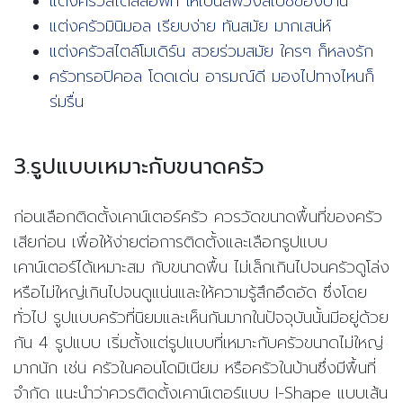
แต่งครัวสไตล์ลอฟ์ท ให้เป็นลีฟวิ่งสเปซของบ้าน
แต่งครัวมินิมอล เรียบง่าย ทันสมัย มากเสน่ห์
แต่งครัวสไตล์โมเดิร์น สวยร่วมสมัย ใครๆ ก็หลงรัก
ครัวทรอปิคอล โดดเด่น อารมณ์ดี มองไปทางไหนก็
ร่มรื่น
3.
รูปแบบเหมาะกับขนาดครัว
ก่อนเลือกติดตั้งเคาน์เตอร์ครัว ควรวัดขนาดพื้นที่ของครัว
เสียก่อน เพื่อให้ง่ายต่อการติดตั้งและเลือกรูปแบบ
เคาน์เตอร์ได้เหมาะสม กับขนาดพื้น ไม่เล็กเกินไปจนครัวดูโล่ง
หรือไม่ใหญ่เกินไปจนดูแน่นและให้ความรู้สึกอึดอัด ซึ่งโดย
ทั่วไป รูปแบบครัวที่นิยมและเห็นกันมากในปัจจุบันนั้นมีอยู่ด้วย
กัน
4
รูปแบบ เริ่มตั้งแต่รูปแบบที่เหมาะกับครัวขนาดไม่ใหญ่
มากนัก เช่น ครัวในคอนโดมิเนียม หรือครัวในบ้านซึ่งมีพื้นที่
จำกัด แนะนำว่าควรติดตั้งเคาน์เตอร์แบบ
I-Shape
แบบเส้น