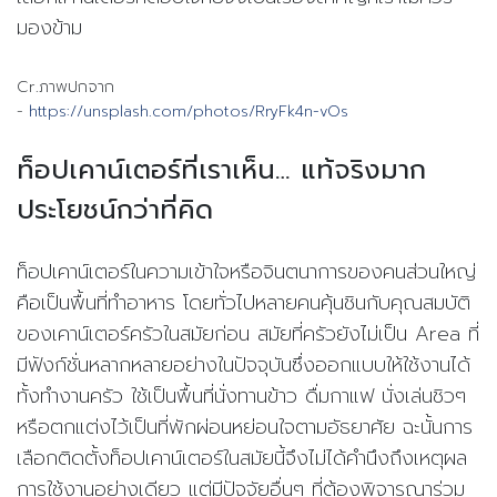
มองข้าม
Cr.
ภาพปกจาก
-
https://unsplash.com/photos/RryFk4n-vOs
ท็อปเคาน์เตอร์ที่เราเห็น
…
แท้จริงมาก
ประโยชน์กว่าที่คิด
ท็อปเคาน์เตอร์ในความเข้าใจหรือจินตนาการของคนส่วนใหญ่
คือเป็นพื้นที่ทำอาหาร โดยทั่วไปหลายคนคุ้นชินกับคุณสมบัติ
ของเคาน์เตอร์ครัวในสมัยก่อน สมัยที่ครัวยังไม่เป็น
Area
ที่
มีฟังก์ชั่นหลากหลายอย่างในปัจจุบันซึ่งออกแบบให้ใช้งานได้
ทั้งทำงานครัว ใช้เป็นพื้นที่นั่งทานข้าว ดื่มกาแฟ นั่งเล่นชิวๆ
หรือตกแต่งไว้เป็นที่พักผ่อนหย่อนใจตามอัธยาศัย ฉะนั้นการ
เลือกติดตั้งท็อปเคาน์เตอร์ในสมัยนี้จึงไม่ได้คำนึงถึงเหตุผล
การใช้งานอย่างเดียว แต่มีปัจจัยอื่นๆ ที่ต้องพิจารณาร่วม