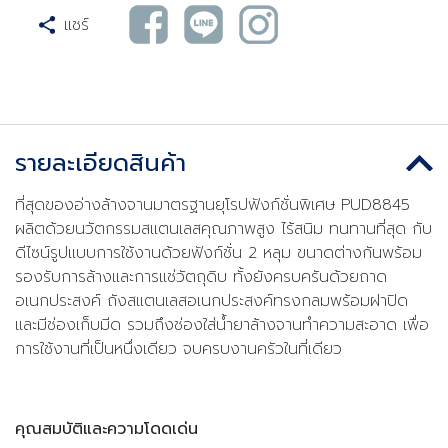
แชร์
รายละเอียดสินค้า
ที่สุดของอ่างล้างจานมาตรฐานยุโรปฟังก์ชั่นพิเศษ PUD8845
ผลิตด้วยนวัตกรรมสแตนเลสคุณภาพสูง ไร้สนิม ทนทานที่สุด กับ
ดีไซน์รูปแบบการใช้งานด้วยฟังก์ชั่น 2 หลุม ขนาดต่างกันพร้อม
รองรับการล้างและการแช่วัตถุดิบ ทั้งยังครบครันด้วยถาด
อเนกประสงค์ ถังสแตนเลสอเนกประสงค์ทรงกลมพร้อมฝาปิด
และมีช่องเก็บมีด รวมถึงช่องใส่น้ำยาล้างจานทำความสะอาด เพื่อ
การใช้งานที่เป็นหนึ่งเดียว จบครบงานครัวในที่เดียว
คุณสมบัติและความโดดเด่น