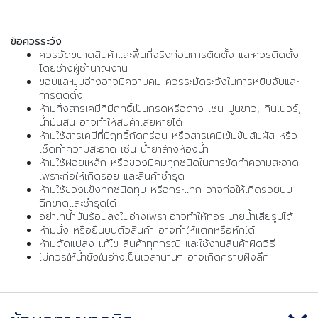
ข้อควรระวัง
ควรวัดขนาดสินค้าและพื้นที่จริงก่อนการติดตั้ง และควรติดตั้ง
โดยช่างผู้ชำนาญงาน
ขอบและมุมอ่างอาจมีความคม ควรระมัดระวังในการหยิบจับและ
การติดตั้ง
ห้ามทิ้งสารเคมีที่มีฤทธิ์เป็นกรดหรือด่าง เช่น ปูนขาว, ทินเนอร์,
น้ำมันสน อาจทำให้สินค้าเสียหายได้
ห้ามใช้สารเคมีที่มีฤทธิ์กัดกร่อน หรือสารเคมีเข้มข้นสัมผัส หรือ
เช็ดทำความสะอาด เช่น น้ำยาล้างห้องน้ำ
ห้ามใช้ฝอยเหล็ก หรือของมีคมทุกชนิดในการขัดทำความสะอาด
เพราะก่อให้เกิดรอย และสินค้าชำรุด
ห้ามใช้ของแข็งทุกชนิดทุบ หรือกระแทก อาจก่อให้เกิดรอยบุบ
ฉีกขาดและชำรุดได้
อย่าเทน้ำมันร้อนลงในอ่างเพราะอาจทำให้ท่อระบายน้ำเสียรูปได้
ห้ามนั่ง หรือยืนบนตัวสินค้า อาจทำให้แตกหรือหักได้
ห้ามดัดแปลง แก้ไข สินค้าทุกกรณี และใช้งานสินค้าผิดวิธี
ไม่ควรให้น้ำขังในอ่างเป็นเวลานานๆ อาจเกิดคราบฝังลึก