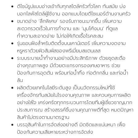
ดีไซน์รูปแบบอ่างเข้ากับทุกสไตล์ครัวทั่วโลก ทันสมัย บ่ง
บอกไลฟ์สไตล์ผู้ใช้งาน ออกแบบโดยดีไซเนอร์ด้านงานครัว
ขนาดอ่าง ‘ลึกพิเศษ’ รองรับภาชนะมากขึ้น เพิ่มความ
สะดวกรวดเร็วในการทำงาน และ ‘มุมโค้งมน’ ที่ดูแล
ทำความสะอาดง่าย ไม่ก่อให้เกิดเชื้อโรคสะสม
รุ่นขอบฝังสำหรับติดตั้งบนเคาน์เตอร์ เพิ่มความงดงาม
หรูหราด้วยผิวสัมผัสของพรีเมี่ยมสแตนเลส
ระบบระบายน้ำทำงานอย่างมีประสิทธิภาพ ด้วยชุดสะดือ
อ่างคุณภาพสูง มีถ้วยตะแกรงกรองเศษอาหาร ช่วย
ป้องกันการอุดตัน พร้อมท่อน้ำทิ้ง ท่อดักกลิ่น และท่อน้ำ
ล้น
ผลิตด้วยเทคโนโลยีระดับสูง เป็นนวัตกรรมใหม่ที่ใช้
เครื่องจักรทันสมัยในโรงงานคุณภาพ และควบคุมการผลิต
อย่างใส่ใจ เคร่งครัดทุกกระบวนการโดยทีมผู้เชี่ยวชาญมาก
ประสบการณ สร้างสรรค์ชิ้นงานคุณภาพดีที่สุด หมดปัญหา
สินค้าไม่ตรงตามมาตรฐาน
บรรจุสินค้าในการจัดส่งอย่างดี มิดชิดและแน่นหนา เพื่อ
ป้องกันความเสียหายระหว่างการจัดส่ง