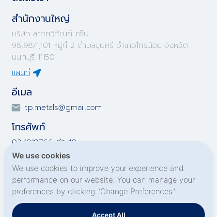
สำนักงานใหญ่
บริษัท ลาภทวีภัณฑ์ กรุ๊ป
98,98/1,101 หมู่ที่ 2 ตำบลขุนศรี อำเภอไทรน้อย จังหวัด
นนทบุรี 11150
แผนที่
อีเมล
ltp.metals@gmail.com
โทรศัพท์
02-1918766 ต่อ 10
02-1918767 ต่อ 10
We use cookies
02-1919695 ต่อ 10
We use cookies to improve your experience and
02-1919696 ต่อ 10
performance on our website. You can manage your
preferences by clicking "Change Preferences".
Social Media
Accept All