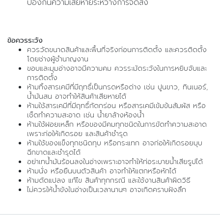
ป้องกันความเสียหายระหว่างการจัดส่ง
ข้อควรระวัง
ควรวัดขนาดสินค้าและพื้นที่จริงก่อนการติดตั้ง และควรติดตั้ง
โดยช่างผู้ชำนาญงาน
ขอบและมุมอ่างอาจมีความคม ควรระมัดระวังในการหยิบจับและ
การติดตั้ง
ห้ามทิ้งสารเคมีที่มีฤทธิ์เป็นกรดหรือด่าง เช่น ปูนขาว, ทินเนอร์,
น้ำมันสน อาจทำให้สินค้าเสียหายได้
ห้ามใช้สารเคมีที่มีฤทธิ์กัดกร่อน หรือสารเคมีเข้มข้นสัมผัส หรือ
เช็ดทำความสะอาด เช่น น้ำยาล้างห้องน้ำ
ห้ามใช้ฝอยเหล็ก หรือของมีคมทุกชนิดในการขัดทำความสะอาด
เพราะก่อให้เกิดรอย และสินค้าชำรุด
ห้ามใช้ของแข็งทุกชนิดทุบ หรือกระแทก อาจก่อให้เกิดรอยบุบ
ฉีกขาดและชำรุดได้
อย่าเทน้ำมันร้อนลงในอ่างเพราะอาจทำให้ท่อระบายน้ำเสียรูปได้
ห้ามนั่ง หรือยืนบนตัวสินค้า อาจทำให้แตกหรือหักได้
ห้ามดัดแปลง แก้ไข สินค้าทุกกรณี และใช้งานสินค้าผิดวิธี
ไม่ควรให้น้ำขังในอ่างเป็นเวลานานๆ อาจเกิดคราบฝังลึก