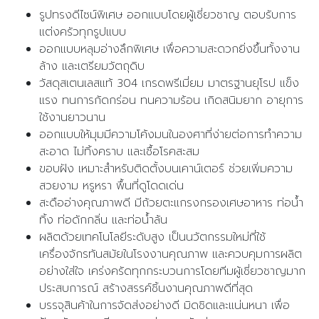
รูปทรงดีไซน์พิเศษ ออกแบบโดยผู้เชี่ยวชาญ ตอบรับการ
แต่งครัวทุกรูปแบบ
ออกแบบหลุมอ่างลึกพิเศษ เพื่อความสะดวกยิ่งขึ้นทั้งงาน
ล้าง และเตรียมวัตถุดิบ
วัสดุสเตนเลสแท้ 304 เกรดพรีเมี่ยม มาตรฐานยุโรป แข็ง
แรง ทนการกัดกร่อน ทนความร้อน เกิดสนิมยาก อายุการ
ใช้งานยาวนาน
ออกแบบให้มุมมีความโค้งมนในองศาที่ง่ายต่อการทำความ
สะอาด ไม่ทิ้งคราบ และเชื้อโรคสะสม
ขอบฝัง เหมาะสำหรับติดตั้งบนเคาน์เตอร์ ช่วยเพิ่มความ
สวยงาม หรูหรา พื้นที่ดูโดดเด่น
สะดืออ่างคุณภาพดี มีถ้วยตะแกรงกรองเศษอาหาร ท่อน้ำ
ทิ้ง ท่อดักกลิ่น และท่อน้ำล้น
ผลิตด้วยเทคโนโลยีระดับสูง เป็นนวัตกรรมใหม่ที่ใช้
เครื่องจักรทันสมัยในโรงงานคุณภาพ และควบคุมการผลิต
อย่างใส่ใจ เคร่งครัดทุกกระบวนการโดยทีมผู้เชี่ยวชาญมาก
ประสบการณ์ สร้างสรรค์ชิ้นงานคุณภาพดีที่สุด
บรรจุสินค้าในการจัดส่งอย่างดี มิดชิดและแน่นหนา เพื่อ