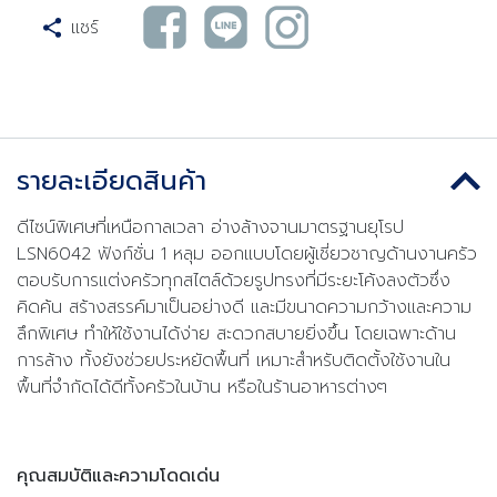
แชร์
รายละเอียดสินค้า
ดีไซน์พิเศษที่เหนือกาลเวลา อ่างล้างจานมาตรฐานยุโรป
LSN6042 ฟังก์ชั่น 1 หลุม ออกแบบโดยผู้เชี่ยวชาญด้านงานครัว
ตอบรับการแต่งครัวทุกสไตล์ด้วยรูปทรงที่มีระยะโค้งลงตัวซึ่ง
คิดค้น สร้างสรรค์มาเป็นอย่างดี และมีขนาดความกว้างและความ
ลึกพิเศษ ทำให้ใช้งานได้ง่าย สะดวกสบายยิ่งขึ้น โดยเฉพาะด้าน
การล้าง ทั้งยังช่วยประหยัดพื้นที่ เหมาะสำหรับติดตั้งใช้งานใน
พื้นที่จำกัดได้ดีทั้งครัวในบ้าน หรือในร้านอาหารต่างๆ
คุณสมบัติและความโดดเด่น