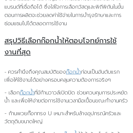
แบรนด์ที่เชื่อถือได้ ซึ่งใส่ใจการเลือกวัสดุและพิถีพิถันในขั้น
ตอนการผลิตจะช่วยลดค่าใช้จ่ายในการบำรุงรักษาและการ
ซ่อมแซมไปได้ตลอดการใช้งาน
สรุปวิธีเลือกก๊อกน้ำให้ตอบโจทย์การใช้
งานที่สุด
ควรคำนึงถึงคุณสมบัติของ
ก๊อกน้ำ
ก่อนเป็นอันดับแรก
-
เพื่อให้ใช้งานได้อย่างครอบคลุมความต้องการจริงๆ
- เลือก
ก๊อกน้ำ
ที่มีก้านวาวล์เปิดปิด ช่วยควบคุมการประหยัด
น้ำ และเพื่อให้ง่ายต่อการใช้งานเวลามือเปื้อนขณะทำงานครัว
- ก้านพวยก๊อกทรง U เหมาะสำหรับล้างอุปกรณ์ครัวและ
วัตถุดิบขนาดใหญ่