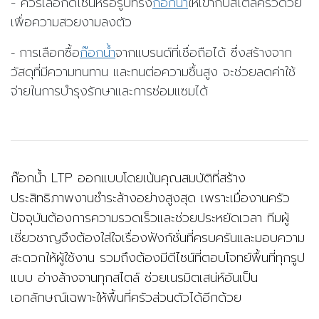
- ควรเลือกดีไซน์หรือรูปทรง
ก๊อกน้ำ
ให้เข้ากับสไตล์ครัวด้วย
เพื่อความสวยงามลงตัว
การเลือกซื้อ
ก๊อกน้ำ
จากแบรนด์ที่เชื่อถือได้ ซึ่งสร้างจาก
-
วัสดุที่มีความทนทาน และทนต่อความชื้นสูง
จะช่วย
ลดค่าใช้
จ่ายในการบำรุงรักษาและการซ่อมแซมได้
ก๊อกน้ำ LTP ออกแบบโดยเน้นคุณสมบัติที่สร้าง
ประสิทธิภาพงานชำระล้างอย่างสูงสุด เพราะเมื่องานครัว
ปัจจุบันต้องการความรวดเร็วและช่วยประหยัดเวลา ทีมผู้
เชี่ยวชาญจึงต้องใส่ใจเรื่องฟังก์ชั่นที่ครบครันและมอบความ
สะดวกให้ผู้ใช้งาน รวมถึงต้องมีดีไซน์ที่ตอบโจทย์พื้นที่ทุกรูป
แบบ อ่างล้างจานทุกสไตล์ ช่วยเนรมิตเสน่ห์อันเป็น
เอกลักษณ์เฉพาะให้พื้นที่ครัวส่วนตัวได้อีกด้วย