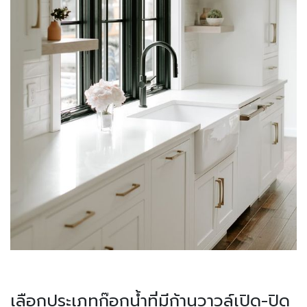
เลือกประเภทก๊อกน้ำที่มีก้านวาวล์เปิด-ปิด