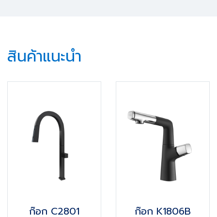
สินค้าแนะนำ
ก๊อก C2801
ก๊อก K1806B