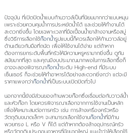
ปัจจุบัน ที่เปิดปิดน้ำแบบก้านวาวล์เป็นที่นิยมมากกว่าแบบหมุน
เพราะช่วยควบคุมน้ำการประหยัดน้ำได้ และช่วยให้ทำงานได้
สะดวกยิ่งขึ้น โดยเฉพาะเวลาที่มือเปื้อนน้ำยาล้างจานหรือสบู่
ซึ่งวิธีการเลือกใช้
ก๊อกน้ำ
รูปแบบนี้ก็ควรเลือกให้ก้านวาวล์อยู่
ด้านเดียวกับมือที่ถนัด เพื่อให้ใช้งานได้ง่าย แต่ถ้าหาก
ต้องการยกระดับพื้นที่ครัวให้มีความหรูหรามากยิ่งขึ้น ดูทัน
สมัยมากที่สุด และคุณมีงบประมาณมากพอในการเลือกซื้อก็
อาจจะลองพิจารณา
ก๊อกน้ำ
ระดับ High-end ที่มีระบบ
เซ็นเซอร์ ก็จะช่วยให้ทำอาหารได้อย่างสะดวกยิ่งกว่า แต่จะมี
ราคาแพงกว่า
ก๊อกน้ำ
ที่เป็นระบบเปิดปิดทั่วไป
นอกจากนี้ยังมีส่วนของก้านพวยก๊อกซึ่งเชื่อมต่อกับวาวล์น้ำ
และหัวก๊อก โดยควรพิจารณาเลือกจากการใช้งานเป็นหลัก
เพื่อให้เหมาะสมต่อการครัว เช่น การล้างเครื่องครัวหรือ
วัตถุดิบขนาดเล็กๆ จะสามารถเลือกใช้งาน
ก๊อกน้ำ
ที่มีก้าน
พวยทรง L หรือ V ก็ได้ แต่ถ้า
หากต้องล้างอุปกรณ์ครัว
หรือวัตถุดิบประกอบอาหารที่มี
ขนาดใหญ่ แนะนำว่าให้เลือกใช้