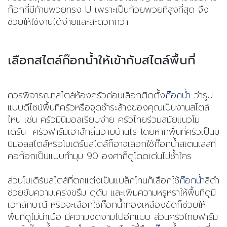
ก๊อกที่มีก้านพวยทรง U เพราะเป็นก้วยพวยที่สูงที่สุด จึง
ช่วยให้ใช้งานได้ง่ายและสะดวกกว่า
เลือกสไตล์ก๊อกน้ำให้เข้ากับสไตล์พื้นที่
ควรพิจารณาสไตล์ห้องครัวก่อนเลือกติดตั้ง
ก๊อกน้ำ
ว่ารูป
แบบดีไซน์พื้นที่ครัวหรือจุดชำระล้างของคุณเป็นงานสไตล์
ไหน เช่น ครัวมินิมอลเรียบง่าย ครัวไทยร่วมสมัยแนวโม
เดิร์น ครัวฟาร์มเฮาส์กลิ่นอายบ้านไร่ โดยหากพื้นที่ครัวเป็นมิ
นิมอลสไตล์หรือโมเดิร์นสไตล์ก็อาจเลือกใช้ก๊อกน้ำสเตนเลสที่
คอก๊อกเป็นแบบทำมุม 90 องศาก็ดูโดดเด่นไม่ซ้ำใคร
ส่วนโมเดิร์นสไตล์ที่ตกแต่งเป็นแบล็กโทนก็เลือกใช้
ก๊อกน้ำ
สีดำ
ช่วยขับความเคร่งขรึม ดุดัน และเพิ่มความหรูหราให้พื้นที่ดูมี
เอกลักษณ์ หรือจะเลือกใช้ก๊อกน้ำทองเหลืองขัดก็ช่วยให้
พื้นที่ดูไม่น่าเบื่อ มีความงดงามไปอีกแบบ ส่วนครัวไทยฟาร์ม