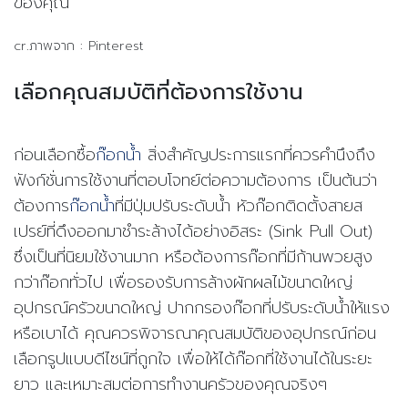
ของคุณ
cr.ภาพจาก : Pinterest
เลือกคุณสมบัติที่ต้องการใช้งาน
ก่อนเลือกซื้อ
ก๊อกน้ำ
สิ่งสำคัญประการแรกที่ควรคำนึงถึง
ฟังก์ชั่นการใช้งานที่ตอบโจทย์ต่อความต้องการ เป็นต้นว่า
ต้องการ
ก๊อกน้ำ
ที่มีปุ่มปรับระดับน้ำ หัวก๊อกติดตั้งสายส
เปรย์ที่ดึงออกมาชำระล้างได้อย่างอิสระ (Sink Pull Out)
ซึ่งเป็นที่นิยมใช้งานมาก หรือต้องการก๊อกที่มีก้านพวยสูง
กว่าก๊อกทั่วไป เพื่อรองรับการล้างผักผลไม้ขนาดใหญ่
อุปกรณ์ครัวขนาดใหญ่ ปากกรองก๊อกที่ปรับระดับน้ำให้แรง
หรือเบาได้ คุณควรพิจารณาคุณสมบัติของอุปกรณ์ก่อน
เลือกรูปแบบดีไซน์ที่ถูกใจ เพื่อให้ได้ก๊อกที่ใช้งานได้ในระยะ
ยาว และเหมาะสมต่อการทำงานครัวของคุณจริงๆ