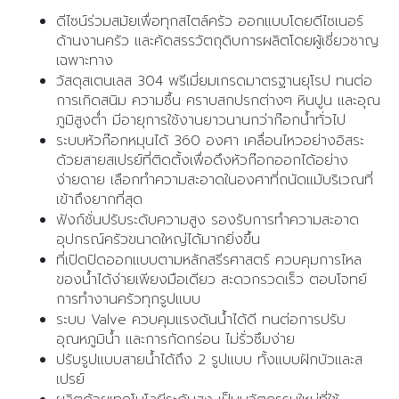
ดีไซน์ร่วมสมัยเพื่อทุกสไตล์ครัว ออกแบบโดยดีไซเนอร์
ด้านงานครัว และคัดสรรวัตถุดิบการผลิตโดยผู้เชี่ยวชาญ
เฉพาะทาง
วัสดุสเตนเลส 304 พรีเมี่ยมเกรดมาตรฐานยุโรป ทนต่อ
การเกิดสนิม ความชื้น คราบสกปรกต่างๆ หินปูน และอุณ
ภูมิสูงต่ำ มีอายุการใช้งานยาวนานกว่าก๊อกน้ำทั่วไป
ระบบหัวก๊อกหมุนได้ 360 องศา เคลื่อนไหวอย่างอิสระ
ด้วยสายสเปรย์ที่ติดตั้งเพื่อดึงหัวก๊อกออกได้อย่าง
ง่ายดาย เลือกทำความสะอาดในองศาที่ถนัดแม้บริเวณที่
เข้าถึงยากที่สุด
ฟังก์ชั่นปรับระดับความสูง รองรับการทำความสะอาด
อุปกรณ์ครัวขนาดใหญ่ได้มากยิ่งขึ้น
ที่เปิดปิดออกแบบตามหลักสรีรศาสตร์ ควบคุมการไหล
ของน้ำได้ง่ายเพียงมือเดียว สะดวกรวดเร็ว ตอบโจทย์
การทำงานครัวทุกรูปแบบ
ระบบ Valve ควบคุมแรงดันน้ำได้ดี ทนต่อการปรับ
อุณหภูมิน้ำ และการกัดกร่อน ไม่รั่วซึมง่าย
ปรับรูปแบบสายนํ้าได้ถึง 2 รูปแบบ ทั้งแบบฝักบัวและส
เปรย์