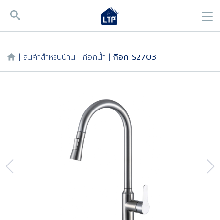
|
สินค้าสำหรับบ้าน
|
ก๊อกน้ำ
|
ก๊อก S2703