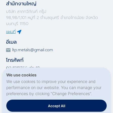
สำนักงานใหญ่
บริษัท ลาภทวีภัณฑ์ กรุ๊ป
98,98/1,101 หมู่ที่ 2 ตำบลขุนศรี อำเภอไทรน้อย จังหวัด
นนทบุรี 11150
แผนที่
อีเมล
ltp.metals@gmail.com
โทรศัพท์
02-1918766 ต่อ 10
02-1918767 ต่อ 10
We use cookies
02-1919695 ต่อ 10
We use cookies to improve your experience and
02-1919696 ต่อ 10
performance on our website. You can manage your
preferences by clicking "Change Preferences".
Social Media
Accept All