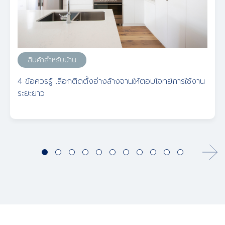
สินค้าสำหรับบ้าน
4 ข้อควรรู้ เลือกติดตั้งอ่างล้างจานให้ตอบโจทย์การใช้งาน
ระยะยาว