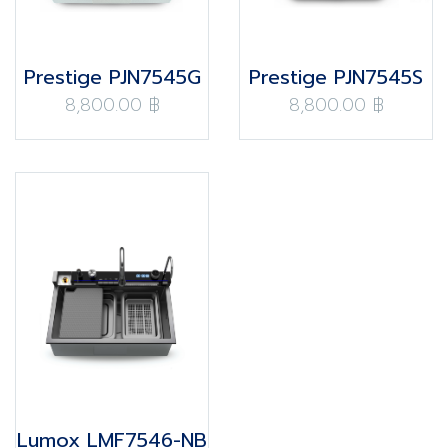
Prestige PJN7545G
Prestige PJN7545S
8,800.00 ฿
8,800.00 ฿
Lumox LMF7546-NB