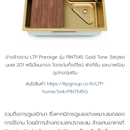
อ่างล้างจาน LTP Prestige รุ่น PJN7545 Gold Tone วัสดุสเต
นเลส 201 พรีเมี่ยมเกรด โดดเด่นทั้งดีไซน์ ฟังก์ชั่น และมาพร้อม
อุปกรณ์เสริม
สนใจสินค้า
https://ltpgroup.co.th/LTP-
home/Sink/PJN7545G
รวมถึงการดูแลรักษา ซึ่งหากมีการดูแลอย่างเหมาะสมตลอด
การใช้งาน โดยมีการล้างคราบสกปรกสะสม ล้างเศษอาหารที่