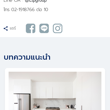
Line OA :
@Ltpgroup
โทร 02-1918766 ต่อ 10
แชร์
บทความแนะนำ