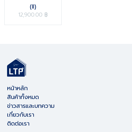
(II)
12,900.00 ฿
หน้าหลัก
สินค้าทั้งหมด
ข่าวสารและบทความ
เกี่ยวกับเรา
ติดต่อเรา