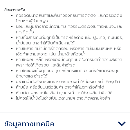
ข้อควรระวัง
ควรวัดขนาดสินค้าและพื้นที่จริงก่อนการติดตั้ง และควรติดตั้ง
โดยช่างผู้ชำนาญงาน
ขอบและมุมอ่างอาจมีความคม ควรระมัดระวังในการหยิบจับและ
การติดตั้ง
ห้ามทิ้งสารเคมีที่มีฤทธิ์เป็นกรดหรือด่าง เช่น ปูนขาว, ทินเนอร์,
น้ำมันสน อาจทำให้สินค้าเสียหายได้
ห้ามใช้สารเคมีที่มีฤทธิ์กัดกร่อน หรือสารเคมีเข้มข้นสัมผัส หรือ
เช็ดทำความสะอาด เช่น น้ำยาล้างห้องน้ำ
ห้ามใช้ฝอยเหล็ก หรือของมีคมทุกชนิดในการขัดทำความสะอาด
เพราะก่อให้เกิดรอย และสินค้าชำรุด
ห้ามใช้ของแข็งทุกชนิดทุบ หรือกระแทก อาจก่อให้เกิดรอยบุบ
ฉีกขาดและชำรุดได้
อย่าเทน้ำมันร้อนลงในอ่างเพราะอาจทำให้ท่อระบายน้ำเสียรูปได้
ห้ามนั่ง หรือยืนบนตัวสินค้า อาจทำให้แตกหรือหักได้
ห้ามดัดแปลง แก้ไข สินค้าทุกกรณี และใช้งานสินค้าผิดวิธี
ไม่ควรให้น้ำขังในอ่างเป็นเวลานานๆ อาจเกิดคราบฝังลึก
ข้อมูลทางเทคนิค