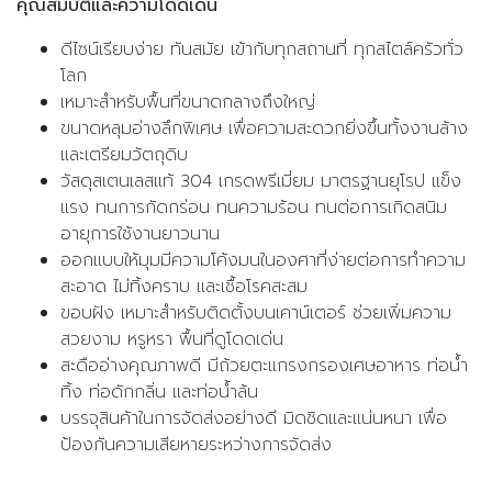
คุณสมบัติและความโดดเด่น
ดีไซน์เรียบง่าย ทันสมัย เข้ากับทุกสถานที่ ทุกสไตล์ครัวทั่ว
โลก
เหมาะสำหรับพื้นที่ขนาดกลางถึงใหญ่
ขนาดหลุมอ่างลึกพิเศษ เพื่อความสะดวกยิ่งขึ้นทั้งงานล้าง
และเตรียมวัตถุดิบ
วัสดุสเตนเลสแท้ 304 เกรดพรีเมี่ยม มาตรฐานยุโรป แข็ง
แรง ทนการกัดกร่อน ทนความร้อน ทนต่อการเกิดสนิม
อายุการใช้งานยาวนาน
ออกแบบให้มุมมีความโค้งมนในองศาที่ง่ายต่อการทำความ
สะอาด ไม่ทิ้งคราบ และเชื้อโรคสะสม
ขอบฝัง เหมาะสำหรับติดตั้งบนเคาน์เตอร์ ช่วยเพิ่มความ
สวยงาม หรูหรา พื้นที่ดูโดดเด่น
สะดืออ่างคุณภาพดี มีถ้วยตะแกรงกรองเศษอาหาร ท่อน้ำ
ทิ้ง ท่อดักกลิ่น และท่อน้ำล้น
บรรจุสินค้าในการจัดส่งอย่างดี มิดชิดและแน่นหนา เพื่อ
ป้องกันความเสียหายระหว่างการจัดส่ง