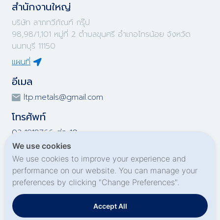
สำนักงานใหญ่
บริษัท ลาภทวีภัณฑ์ กรุ๊ป
98,98/1,101 หมู่ที่ 2 ตำบลขุนศรี อำเภอไทรน้อย จังหวัด
นนทบุรี 11150
แผนที่
อีเมล
ltp.metals@gmail.com
โทรศัพท์
02-1918766 ต่อ 10
02-1918767 ต่อ 10
We use cookies
02-1919695 ต่อ 10
We use cookies to improve your experience and
02-1919696 ต่อ 10
performance on our website. You can manage your
preferences by clicking "Change Preferences".
Social Media
Accept All