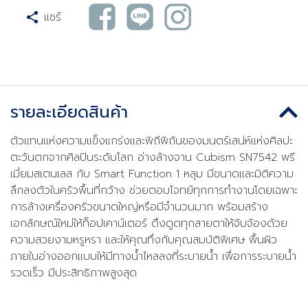
แชร์
รายละเอียดสินค้า
ตัวแทนแห่งความแข็งแกร่งและพิถีพิถันของมนตร์เสน่ห์แห่งศิลปะ
ตะวันตกจากศิลปินระดับโลก อ่างล้างจาน Cubism SN7542 พรี
เมี่ยมสเตนเลส กับ Smart Function 1 หลุม มีขนาดและมิติความ
ลึกลงตัวในครัวพื้นที่กว้าง ช่วยตอบโจทย์ทุกการทำงานโดยเฉพาะ
การล้างเครื่องครัวขนาดใหญ่หรือมีจำนวนมาก พร้อมสร้าง
เอกลักษณ์ใหม่ให้ท็อปเคาน์เตอร์ ดึงดูดทุกสายตาให้จับจ้องด้วย
ความสวยงามหรูหรา และให้คุณทึ่งกับคุณสมบัติพิเศษ พื้นผิว
ภายในอ่างออกแบบให้มีทางน้ำไหลลงที่ระบายน้ำ เพื่อการระบายน้ำ
รวดเร็ว มีประสิทธิภาพสูงสุด