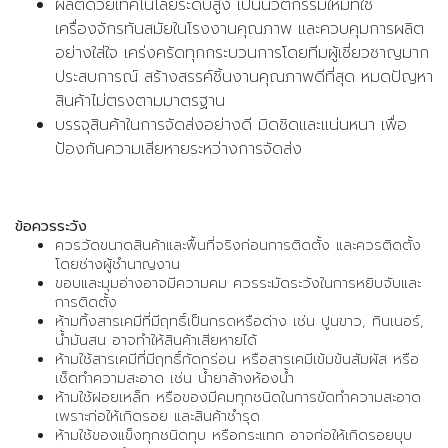
ผลิตด้วยเทคโนโลยีระดับสูง เป็นนวัตกรรมใหม่ที่ใช้
เครื่องจักรทันสมัยในโรงงานคุณภาพ และควบคุมการผลิต
อย่างใส่ใจ เคร่งครัดทุกกระบวนการโดยทีมผู้เชี่ยวชาญมาก
ประสบการณ์ สร้างสรรค์ชิ้นงานคุณภาพดีที่สุด หมดปัญหา
สินค้าไม่ตรงตามมาตรฐาน
บรรจุสินค้าในการจัดส่งอย่างดี มิดชิดและแน่นหนา เพื่อ
ป้องกันความเสียหายระหว่างการจัดส่ง
ข้อควรระวัง
ควรวัดขนาดสินค้าและพื้นที่จริงก่อนการติดตั้ง และควรติดตั้ง
โดยช่างผู้ชำนาญงาน
ขอบและมุมอ่างอาจมีความคม ควรระมัดระวังในการหยิบจับและ
การติดตั้ง
ห้ามทิ้งสารเคมีที่มีฤทธิ์เป็นกรดหรือด่าง เช่น ปูนขาว, ทินเนอร์,
น้ำมันสน อาจทำให้สินค้าเสียหายได้
ห้ามใช้สารเคมีที่มีฤทธิ์กัดกร่อน หรือสารเคมีเข้มข้นสัมผัส หรือ
เช็ดทำความสะอาด เช่น น้ำยาล้างห้องน้ำ
ห้ามใช้ฝอยเหล็ก หรือของมีคมทุกชนิดในการขัดทำความสะอาด
เพราะก่อให้เกิดรอย และสินค้าชำรุด
ห้ามใช้ของแข็งทุกชนิดทุบ หรือกระแทก อาจก่อให้เกิดรอยบุบ