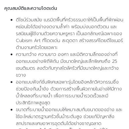
คุณสมบัติและความโดดเด่น
ดีไซน์ร่วมสมัย เนรมิตพื้นที่ครัวธรรมดาให้เป็นพื้นที่พักผ่อน
หย่อนใจได้อย่างงดงามล้ำค่า พร้อมบ่งบอกตัวตน และ
รสนิยมผู้ใช้งานด้วยความหรูหรา เป็นเอกลักษณ์เฉพาะของ
Cubism Art ที่โดดเด่น สะดุดตา สร้างสรรค์โดยดีไซเนอร์
ด้านงานครัวโดยเฉพาะ
ความกว้าง ความยาว องศา และมิติความลึกของอ่างที่
ออกแบบอย่างพิถีพิถัน มีขนาดใหญ่และลึกพิเศษถึง 25
เซนติเมตร ลงตัวกับทุกสไตล์ครัวที่มีขนาดใหญ่และกว้าง
ขวาง
ออกแบบฟังก์ชั่นพิเศษเฉพาะรุ่นโดยอิงหลักวิศวกรรมซึ่ง
ช่วยป้องกันน้ำขัง ด้วยการสร้างพื้นผิวภายในอ่างให้มีทาง
น้ำไหลลงที่ระบายน้ำ เพื่อการระบายน้ำรวดเร็วและมี
ประสิทธิภาพสูงสุด
ขนาดที่ระบายน้ำออกแบบให้เหมาะสมกับขนาดของอ่าง และ
ใช้อะไหล่มาตรฐานครัวชั้นนำระดับสูง ช่วยแก้ปัญหาสิ่ง
สกปรกและเศษอาหารอุดตันได้อย่างชาญฉลาด