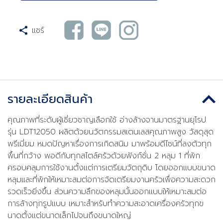
แชร์
รายละเอียดสินค้า
คุณภาพที่ระดับผู้เชี่ยวชาญเลือกใช้ อ่างล้างจานมาตรฐานยุโรป
รุ่น LDT12050 ผลิตด้วยนวัตกรรมสเตนเลสคุณภาพสูง วัสดุสุด
พรีเมี่ยม หมดปัญหาเรื่องการเกิดสนิม มาพร้อมดีไซน์ที่ลงตัวทุก
พื้นที่กว้าง พอดีกับทุกสไตล์ครัวด้วยฟังก์ชั่น 2 หลุม 1 ที่พัก
ครอบคลุมการใช้งานตั้งแต่การเตรียมวัตถุดิบ โดยออกแบบขนาด
หลุมและที่พักให้เหมาะสมต่อการจัดเตรียมงานครัวเพื่อความสะดวก
รวดเร็วยิ่งขึ้น ส่วนความลึกของหลุมนั้นออกแบบให้เหมาะสมต่อ
การล้างทุกรูปแบบ เหมาะสำหรับทำความสะอาดเครื่องครัวทุกข
นาดตั้งแต่ขนาดเล็กไปจนถึงขนาดใหญ่