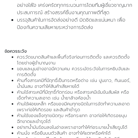
อย่างใส่ใจ เคร่งครัดทุกกระบวนการโดยทีมผู้เชี่ยวชาญมาก
ประสบการณ์ สร้างสรรค์ชิ้นงานคุณภาพดีที่สุด
บรรจุสินค้าในการจัดส่งอย่างดี มิดชิดและแน่นหนา เพื่อ
ป้องกันความเสียหายระหว่างการจัดส่ง
ข้อควรระวัง
ควรวัดขนาดสินค้าและพื้นที่จริงก่อนการติดตั้ง และควรติดตั้ง
โดยช่างผู้ชำนาญงาน
ขอบและมุมอ่างอาจมีความคม ควรระมัดระวังในการหยิบจับและ
การติดตั้ง
ห้ามทิ้งสารเคมีที่มีฤทธิ์เป็นกรดหรือด่าง เช่น ปูนขาว, ทินเนอร์,
น้ำมันสน อาจทำให้สินค้าเสียหายได้
ห้ามใช้สารเคมีที่มีฤทธิ์กัดกร่อน หรือสารเคมีเข้มข้นสัมผัส หรือ
เช็ดทำความสะอาด เช่น น้ำยาล้างห้องน้ำ
ห้ามใช้ฝอยเหล็ก หรือของมีคมทุกชนิดในการขัดทำความสะอาด
เพราะก่อให้เกิดรอย และสินค้าชำรุด
ห้ามใช้ของแข็งทุกชนิดทุบ หรือกระแทก อาจก่อให้เกิดรอยบุบ
ฉีกขาดและชำรุดได้
อย่าเทน้ำมันร้อนลงในอ่างเพราะอาจทำให้ท่อระบายน้ำเสียรูปได้
ห้ามนั่ง หรือยืนบนตัวสินค้า อาจทำให้แตกหรือหักได้