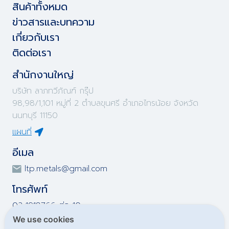
สินค้าทั้งหมด
ข่าวสารและบทความ
เกี่ยวกับเรา
ติดต่อเรา
สำนักงานใหญ่
บริษัท ลาภทวีภัณฑ์ กรุ๊ป
98,98/1,101 หมู่ที่ 2 ตำบลขุนศรี อำเภอไทรน้อย จังหวัด
นนทบุรี 11150
แผนที่
อีเมล
ltp.metals@gmail.com
โทรศัพท์
02-1918766 ต่อ 10
02-1918767 ต่อ 10
We use cookies