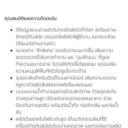
คุณสมบัติและความโดดเด่น
ดีไซน์รูปแบบอ่างเข้ากับทุกสไตล์ครัวทั่วโลก สะท้อนภาพ
ลักษณ์ทันสมัย บ่งบอกไลฟ์สไตล์ผู้ใช้งาน ออกแบบโดย
ดีไซเนอร์ด้านงานครัว
ขนาดอ่าง ‘ลึกพิเศษ’ รองรับภาชนะมากขึ้น เพิ่มความ
สะดวกรวดเร็วในการทำงาน และ ‘มุมโค้งมน’ ที่ดูแล
ทำความสะอาดง่าย ไม่ก่อให้เกิดเชื้อโรคสะสม พร้อมเพิ่ม
ความละมุนให้พื้นที่ครัวไม่ดูแข็งกระด้าง
รุ่นขอบฝังสำหรับติดตั้งบนเคาน์เตอร์ เพิ่มความงดงาม
หรูหราด้วยผิวสัมผัสของพรีเมี่ยมสเตนเลส
ระบบระบายน้ำทำงานอย่างมีประสิทธิภาพ ด้วยชุดสะดือ
อ่างคุณภาพสูง มีถ้วยตะแกรงกรองเศษอาหาร ช่วย
ป้องกันการอุดตัน พร้อมท่อน้ำทิ้ง ท่อดักกลิ่น และท่อน้ำ
ล้น
ผลิตด้วยเทคโนโลยีระดับสูง เป็นนวัตกรรมใหม่ที่ใช้
เครื่องจักรทันสมัยในโรงงานคุณภาพ และควบคุมการผลิต