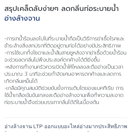
สรุปเคล็ดลับง่ายๆ ลดกลิ่นท่อระบายน้ำ
อ่างล้างจาน
-การเทน้ำร้อนลงไปในที่ระบายน้ำถือเป็นวิธีการฆ่าเชื้อโรคและ
ชำระล้างสิ่งสกปรกที่ติดอยู่ตามท่อได้อย่างมีประสิทธิภาพ
-การใช้เบกกิ้งโซดาและน้ำส้มสายชูหลังจากฆ่าเชื้อด้วยน้ำร้อน
จะช่วยลดกลิ่นไม่พึงประสงค์ตกค้างได้ดียิ่งขึ้น
-หลังการทำงานครัวควรเปิดน้ำให้ไหลลงสะดืออ่างเป็นเวลา
ประมาณ 3 นาทีจะช่วยกำจัดเศษอาหารตกค้างและลดการ
เกิดกลิ่นเหม็นได้
-เกลือมีคุณสมบัติช่วยยับยั้งการเติบโตของแบคทีเรีย การ
ใช้น้ำเกลือเข้มข้นเทลงสะดืออ่างล้างจานเพื่อทำความสะอาด
ท่อระบายน้ำจึงช่วยบรรเทากลิ่นได้ดีในเบื้องต้น
อ่างล้างจาน LTP ออกแบบอะไหล่อ่าง
มากประสิทธิภาพ