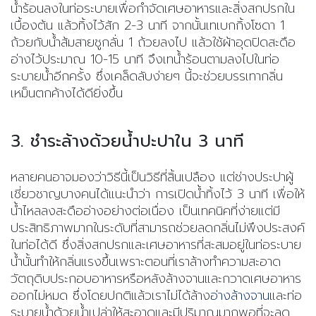
น้ำร้อนลงในท่อระบายเพื่อกำจัดเศษอาหารและสิ่งสกปรกใน
เบื้องต้น แล้วทิ้งไว้สัก 2-3 นาที จากนั้นเทเบกกิ้งโซดา 1
ถ้วยกับน้ำส้มสายชูกลั่น 1 ถ้วยลงไป แล้วใช้ผ้าอุดปิดสะดือ
อ่างไว้ประมาณ 10-15 นาที จึงเทน้ำร้อนตามลงไปในท่อ
ระบายน้ำอีกครั้ง ซึ่งเคล็ดลับง่ายๆ นี้จะช่วยบรรเทากลิ่น
เหม็นตกค้างได้ดียิ่งขึ้น
3. ชำระล้างด้วยน้ำปะปาใน 3 นาที
หลายคนอาจมองว่าวิธีนี้เป็นวิธีที่สิ้นเปลือง แต่ช่างประปาผู้
เชี่ยวชาญบางคนได้แนะนำว่า การเปิดน้ำทิ้งไว้ 3 นาที เพื่อให้
น้ำไหลลงสะดืออ่างอย่างต่อเนื่อง เป็นเทคนิคที่ง่ายแต่มี
ประสิทธิภาพมากในระดับที่สามารถช่วยลดกลิ่นไม่พึงประสงค์
ในท่อได้ดี ซึ่งสิ่งสกปรกและเศษอาหารที่สะสมอยู่ในท่อระบาย
น้ำนั้นทำให้กลิ่นแรงขึ้นเพราะตอนที่เราล้างทำความสะอาด
วัตถุดิบประกอบอาหารหรือหลังล้างจานและกวาดเศษอาหาร
ออกไม่หมด ซึ่งโดยปกติแล้วเราไม่ได้ล้าง
อ่างล้างจาน
และท่อ
ระบายน้ำด้วยน้ำเปล่าให้สะอาดและมีปริมาณมากพอที่จะลด