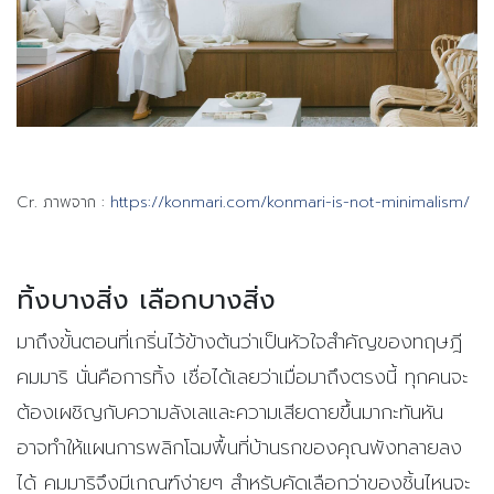
Cr. ภาพจาก :
https://konmari.com/konmari-is-not-minimalism/
ทิ้งบางสิ่ง เลือกบางสิ่ง
มาถึงขั้นตอนที่เกริ่นไว้ข้างต้นว่าเป็นหัวใจสำคัญของทฤษฎี
คมมาริ นั่นคือการทิ้ง เชื่อได้เลยว่าเมื่อมาถึงตรงนี้ ทุกคนจะ
ต้องเผชิญกับความลังเลและความเสียดายขึ้นมากะทันหัน
อาจทำให้แผนการพลิกโฉมพื้นที่บ้านรกของคุณพังทลายลง
ได้ คมมาริจึงมีเกณฑ์ง่ายๆ สำหรับคัดเลือกว่าของชิ้นไหนจะ