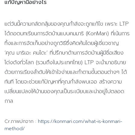
แก้ปัญหานี้อย่างไร
แต่วันนี้ความกลัดกลุ้มของคุณกำลังจะถูกแก้ไข เพราะ LTP
ได้ถอดบทเรียนการจัดบ้านแบบคมมาริ (KonMari) ที่เน้นการ
ทิ้งและการจัดเก็บอย่างถูกวิธีซึ่งคิดค้นโดยผู้เชี่ยวชาญ
‘คุณ มาริเอะ คนโดะ’ ที่ปรึกษาด้านการจัดบ้านผู้มีชื่อเสียง
โด่งดังทั่วโลก (รวมถึงในประเทศไทย) LTP จะนำมาอธิบาย
ด้วยการเรียงลำดับให้เข้าใจง่ายและทำตามขั้นตอนต่างๆ ได้
ทันที โดยจะช่วยแก้ปัญหาที่คุณกำลังพบเจอ สร้างความ
เปลี่ยนแปลงให้บ้านของคุณเป็นระเบียบและน่าอยู่ไปตลอด
กาล
Cr.ภาพปกจาก :
https://konmari.com/what-is-konmari-
method/