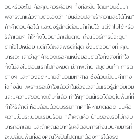
อยู่หรือจะไป คือคุณควรค่อยๆ ทิ้งทีละชิ้น โดยหยิบขึ้นมา
พิจารณาแล้วถามตัวเองว่า “มันช่วยปลุกเร้าความสุขได้ไหม”
ถ้าคำตอบคือได้ และยังรู้สึกดีต่อมันก็เก็บไว้ แต่ถ้าไม่ได้หรือ
รู้สึกเฉยๆ ก็ให้ทิ้งไปอย่านึกเสียดาย ถึงแม้วิธีการนี้จะดูน่า
ตกใจไปหน่อย แต่ก็ได้ผลลัพธ์ดีที่สุด ซึ่งมีตัวอย่างที่ คุณ
มาริเอะ เล่าว่าลูกค้าของเธอคนหนึ่งยอมตัดใจทิ้งสิ่งที่ทำใจ
ทิ้งไม่ลงในตอนแรกไปทั้งหมด มีภาพถ่าย สมุดบันทึก การ์ด
ต่างๆ และกองจดหมายจำนวนมหาศาล ซึ่งล้วนเป็นมีค่าทาง
ใจทั้งสิ้น เพราะเธอเข้าใจแล้วว่าในช่วงเวลานั้นเธอรู้สึกอิ่มเอม
และมีความสุขอย่างเต็มที่แล้ว ทำให้ทุกวันนี้เธอได้อยู่ในพื้นที่ที่
ทำให้รู้สึกดี ห้อมล้อมด้วยบรรยากาศที่ใฝ่หามาตลอด นั่นคือ
ความเป็นระเบียบเรียบร้อย ที่สำคัญคือ บ้านของเธอไม่กลับ
มารกอีกเลย และถ้าคุณอยากรู้เคล็ดลับการทิ้งแบบคมมาริที่
จะเปลี่ยนพื้นที่ของคุณให้เป็นไปตามที่ต้องการได้จริง