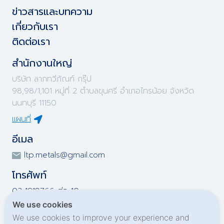
ข่าวสารและบทความ
เกี่ยวกับเรา
ติดต่อเรา
สำนักงานใหญ่
บริษัท ลาภทวีภัณฑ์ กรุ๊ป
98,98/1,101 หมู่ที่ 2 ตำบลขุนศรี อำเภอไทรน้อย จังหวัด
นนทบุรี 11150
แผนที่
อีเมล
ltp.metals@gmail.com
โทรศัพท์
02-1918766 ต่อ 10
02-1918767 ต่อ 10
We use cookies
02-1919695 ต่อ 10
We use cookies to improve your experience and