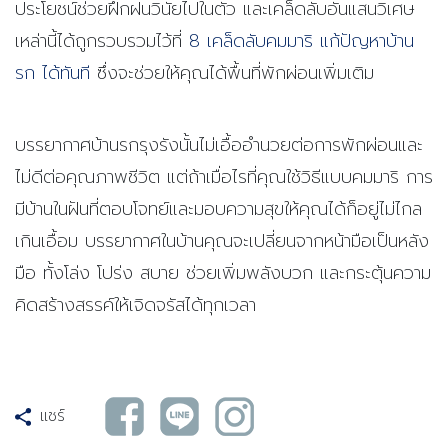
ประโยชน์ช่วยฝึกฝนวินัยไปในตัว และเคล็ดลับอันแสนวิเศษ
เหล่านี้ได้ถูกรวบรวมไว้ที่
8 เคล็ดลับคมมาริ แก้ปัญหาบ้าน
รก ได้ทันที
ซึ่งจะช่วยให้คุณได้พื้นที่พักผ่อนเพิ่มเติม
บรรยากาศบ้านรกรุงรังนั้นไม่เอื้ออำนวยต่อการพักผ่อนและ
ไม่ดีต่อคุณภาพชีวิต แต่ถ้าเมื่อไรที่คุณใช้วิธีแบบคมมาริ การ
มีบ้านในฝันที่ตอบโจทย์และมอบความสุขให้คุณได้ก็อยู่ไม่ไกล
เกินเอื้อม บรรยากาศในบ้านคุณจะเปลี่ยนจากหน้ามือเป็นหลัง
มือ ทั้งโล่ง โปร่ง สบาย ช่วยเพิ่มพลังบวก และกระตุ้นความ
คิดสร้างสรรค์ให้เจิดจรัสได้ทุกเวลา
แชร์