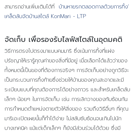
สามารถอ่านเพิ่มเติมได้ที่
บ้านหายรกตลอดกาลด้วยการทิ้ง'
เคล็ดลับจัดบ้านสไตล์ KonMari - LTP
จัดเก็บ เพื่อรองรับไลฟ์สไตล์ในอุดมคติ
วิธีการตรงไปตรงมาแบบคมมาริ ซึ่งเน้นการทิ้งที่แฝง
ปรัชญาให้เรารู้คุณค่าของสิ่งที่มีอยู่ เมื่อเลือกได้แล้วว่าของ
ทั้งหมดนี้เป็นของที่ต้องการจริงๆ การจัดเก็บอย่างถูกวิธีจะ
เป็นกระบวนการทิ้งท้ายซึ่งช่วยให้บ้านของคุณสะอาดและมี
ระเบียบแบบที่คุณต้องการได้อย่างถาวร และสำหรับเคล็ดลับ
เล็กๆ น้อยๆ ในการจัดเก็บ เช่น การเลิกวางของทับซ้อนกัน
การกำหนดตำแหน่งตายตัวให้สิ่งของ รวมถึงวิธีอื่นๆ ที่คุณ
มาริเอะเปิดเผยนั้นก็ทำได้ง่าย ไม่สลับซับซ้อนจนเกินไปนัก
บางเทคนิค แม้แต่เด็กเล็กๆ ก็ยังมีส่วนร่วมได้ด้วย ซึ่งมี