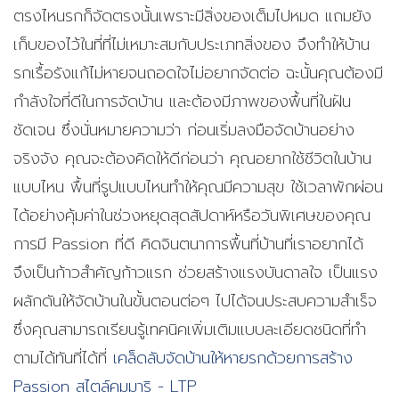
ตรงไหนรกก็จัดตรงนั้นเพราะมีสิ่งของเต็มไปหมด แถมยัง
เก็บของไว้ในที่ที่ไม่เหมาะสมกับประเภทสิ่งของ จึงทำให้บ้าน
รกเรื้อรังแก้ไม่หายจนถอดใจไม่อยากจัดต่อ ฉะนั้นคุณต้องมี
กำลังใจที่ดีในการจัดบ้าน และต้องมีภาพของพื้นที่ในฝัน
ชัดเจน ซึ่งนั่นหมายความว่า ก่อนเริ่มลงมือจัดบ้านอย่าง
จริงจัง คุณจะต้องคิดให้ดีก่อนว่า คุณอยากใช้ชีวิตในบ้าน
แบบไหน พื้นที่รูปแบบไหนทำให้คุณมีความสุข ใช้เวลาพักผ่อน
ได้อย่างคุ้มค่าในช่วงหยุดสุดสัปดาห์หรือวันพิเศษของคุณ
การมี Passion ที่ดี คิดจินตนาการพื้นที่บ้านที่เราอยากได้
จึงเป็นก้าวสำคัญก้าวแรก ช่วยสร้างแรงบันดาลใจ เป็นแรง
ผลักดันให้จัดบ้านในขั้นตอนต่อๆ ไปได้จนประสบความสำเร็จ
ซึ่งคุณสามารถเรียนรู้เทคนิคเพิ่มเติมแบบละเอียดชนิดที่ทำ
ตามได้ทันที่ได้ที่
เคล็ดลับจัดบ้านให้หายรกด้วยการสร้าง
Passion สไตล์คมมาริ - LTP