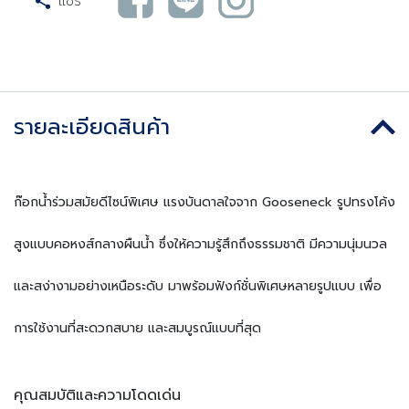
แชร์
รายละเอียดสินค้า
ก๊อกน้ำร่วมสมัยดีไซน์พิเศษ แรงบันดาลใจจาก Gooseneck รูปทรงโค้ง
สูงแบบคอหงส์กลางผืนน้ำ ซึ่งให้ความรู้สึกถึงธรรมชาติ มีความนุ่มนวล
และสง่างามอย่างเหนือระดับ มาพร้อมฟังก์ชั่นพิเศษหลายรูปแบบ เพื่อ
การใช้งานที่สะดวกสบาย และสมบูรณ์แบบที่สุด
คุณสมบัติและความโดดเด่น