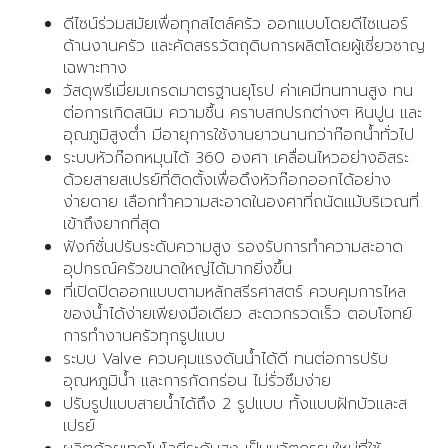
ดีไซน์ร่วมสมัยเพื่อทุกสไตล์ครัว ออกแบบโดยดีไซเนอร์
ด้านงานครัว และคัดสรรวัตถุดิบการผลิตโดยผู้เชี่ยวชาญ
เฉพาะทาง
วัสดุพรีเมี่ยมเกรดมาตรฐานยุโรป ค่าเคมีทนทานสูง ทน
ต่อการเกิดสนิม ความชื้น คราบสกปรกต่างๆ หินปูน และ
อุณภูมิสูงต่ำ มีอายุการใช้งานยาวนานกว่าก๊อกน้ำทั่วไป
ระบบหัวก๊อกหมุนได้ 360 องศา เคลื่อนไหวอย่างอิสระ
ด้วยสายสเปรย์ที่ติดตั้งเพื่อดึงหัวก๊อกออกได้อย่าง
ง่ายดาย เลือกทำความสะอาดในองศาที่ถนัดแม้บริเวณที่
เข้าถึงยากที่สุด
ฟังก์ชั่นปรับระดับความสูง รองรับการทำความสะอาด
อุปกรณ์ครัวขนาดใหญ่ได้มากยิ่งขึ้น
ที่เปิดปิดออกแบบตามหลักสรีรศาสตร์ ควบคุมการไหล
ของน้ำได้ง่ายเพียงมือเดียว สะดวกรวดเร็ว ตอบโจทย์
การทำงานครัวทุกรูปแบบ
ระบบ Valve ควบคุมแรงดันน้ำได้ดี ทนต่อการปรับ
อุณหภูมิน้ำ และการกัดกร่อน ไม่รั่วซึมง่าย
ปรับรูปแบบสายนํ้าได้ถึง 2 รูปแบบ ทั้งแบบฝักบัวและส
เปรย์