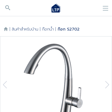
|
สินค้าสำหรับบ้าน
|
ก๊อกน้ำ
|
ก๊อก S2702