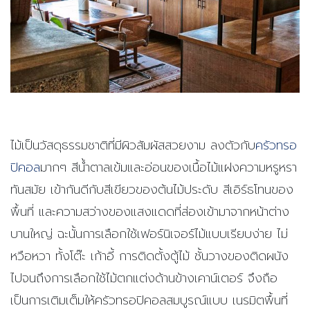
ไม้เป็นวัสดุธรรมชาติที่มีผิวสัมผัสสวยงาม ลงตัวกับ
ครัวทรอ
ปิคอล
มากๆ สีน้ำตาลเข้มและอ่อนของเนื้อไม้แฝงความหรูหรา
ทันสมัย เข้ากันดีกับสีเขียวของต้นไม้ประดับ สีเอิร์ธโทนของ
พื้นที่ และความสว่างของแสงแดดที่ส่องเข้ามาจากหน้าต่าง
บานใหญ่ ฉะนั้น
การเลือกใช้เฟอร์นิเจอร์ไม้แบบเรียบง่าย ไม่
หวือหวา ทั้งโต๊ะ เก้าอี้ การติดตั้งตู้ไม้ ชั้นวางของติดผนัง
ไปจนถึงการเลือกใช้ไม้ตกแต่งด้านข้างเคาน์เตอร์ จึงถือ
เป็นการเติมเต็มให้ครัวทรอปิคอลสมบูรณ์แบบ
เนรมิตพื้นที่