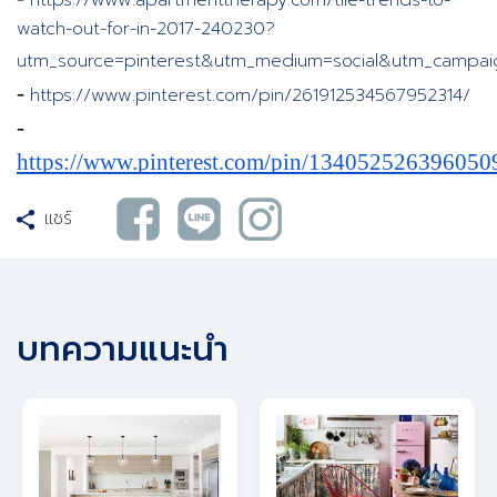
watch-out-for-in-2017-240230?
utm_source=pinterest&utm_medium=social&utm_campa
- 
https://www.pinterest.com/pin/261912534567952314/
- 
https://www.pinterest.com/pin/134052526396050
แชร์
บทความแนะนำ