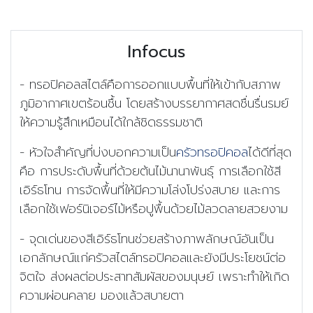
Infocus
-
ทรอปิคอล
สไตล์คือ
การออกแบบพื้นที่ให้เข้ากับสภาพ
ภูมิอากาศเขตร้อนชื้น โดยสร้างบรรยากาศสดชื่นรื่นรมย์
ให้ความรู้สึกเหมือนได้ใกล้ชิดธรรมชาติ
-
หัวใจสำคัญที่บ่งบอกความเป็น
ครัวทรอปิคอล
ได้ดีที่สุด
คือ การประดับพื้นที่ด้วยต้นไม้นานาพันธุ์ การเลือกใช้สี
เอิร์ธโทน การจัดพื้นที่ให้มีความโล่งโปร่งสบาย และการ
เลือกใช้เฟอร์นิเจอร์ไม้หรือปูพื้นด้วยไม้ลวดลายสวยงาม
- จุดเด่นของ
สีเอิร์ธโทนช่วยสร้างภาพลักษณ์อันเป็น
เอกลักษณ์แก่ครัวสไตล์ทรอปิคอลและยังมีประโยชน์ต่อ
จิตใจ ส่งผลต่อประสาทสัมผัสของมนุษย์ เพราะทำให้เกิด
ความผ่อนคลาย มองแล้วสบายตา