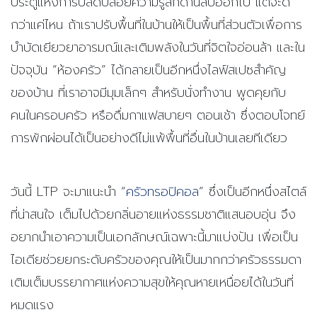
ประตูแห่งการปลดปล่อยความรู้สึกด้านลบออกไป แต่จะดี
กว่าแค่ไหน ถ้าเราปรับพื้นที่ในบ้านให้เป็นพื้นที่ส่วนตัวเพื่อการ
บำบัดเยียวยาอารมณ์และเติมพลังในวันที่จิตใจอ่อนล้า และใน
ปัจจุบัน “ห้องครัว” ได้กลายเป็นอีกหนึ่งไลฟ์สเปซสำคัญ
ของบ้าน ที่เราอาจมีมุมเล็กๆ สำหรับนั่งทำงาน พูดคุยกับ
คนในครอบครัว หรือดื่มกาแฟสบายๆ ตอนเช้า ซึ่งตอบโจทย์
การพักผ่อนได้เป็นอย่างดีไม่แพ้พื้นที่อื่นในบ้านเลยทีเดียว
วันนี้ LTP จะมาแนะนำ “
ครัวทรอปิคอล
” ซึ่งเป็นอีกหนึ่งสไตล์
ที่น่าสนใจ เต็มไปด้วยกลิ่นอายแห่งธรรมชาติแสนอบอุ่น จึง
อยากนำเอาความเป็นเอกลักษณ์เฉพาะนี้มาแบ่งปัน เพื่อเป็น
ไอเดียช่วยยกระดับครัวของคุณให้เป็นมากกว่าครัวธรรมดา
เติมเต็มบรรยากาศแห่งความสุขให้คุณหายเหนื่อยได้ในวันที่
หมดแรง