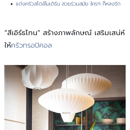
แต่งครัวสไตล์โมเดิร์น สวยร่วมสมัย ใครๆ ก็หลงรัก
“สีเอิร์ธโทน” สร้างภาพลักษณ์ เสริมเสน่ห์
ให้
ครัวทรอปิคอล