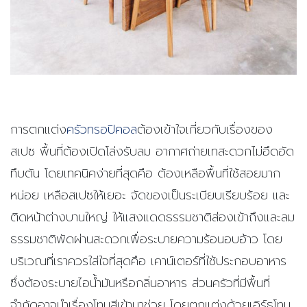
การตกแต่ง
ครัวทรอปิคอล
ต้องเข้าใจเกี่ยวกับเรื่องของ
สเปซ พื้นที่ต้องเปิดโล่งรับลม อากาศถ่ายเทสะดวกไม่อึดอัด
ทึบตัน โดยเทคนิคง่ายที่สุดคือ
ต้องเหลือพื้นที่ใช้สอยมาก
หน่อย เหลือสเปซให้เยอะ จัดของเป็นระเบียบเรียบร้อย และ
ติดหน้าต่างบานใหญ่ ให้แสงแดดธรรมชาติส่องเข้าถึงและลม
ธรรมชาติพัดผ่านสะดวกเพื่อระบายความร้อนอบอ้าว
โดย
บริเวณที่เราควรใส่ใจที่สุดคือ เคาน์เตอร์ที่ใช้ประกอบอาหาร
ซึ่งต้องระบายไอน้ำมันหรือกลิ่นอาหาร ส่วนครัวที่มีพื้นที่
จำกัดอาจนำเรื่องโทนสีเข้ามาช่วย โดยตกแต่งด้วยเอิร์ธโทน