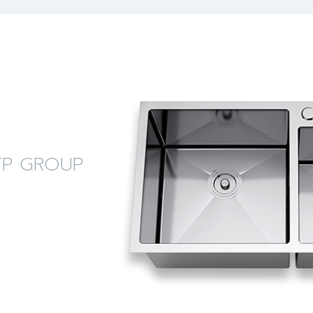
ง LTP GROUP