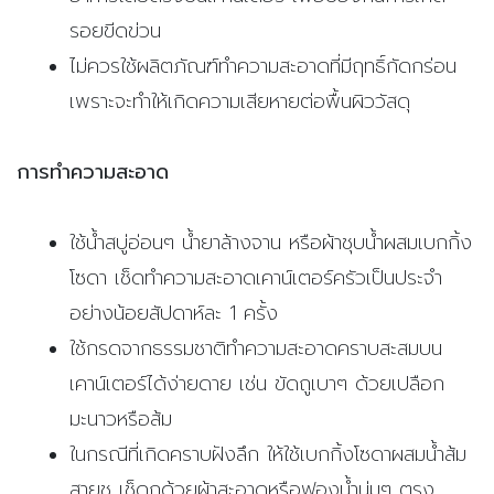
รอยขีดข่วน
ไม่ควรใช้ผลิตภัณฑ์ทำความสะอาดที่มีฤทธิ์กัดกร่อน
เพราะจะทำให้เกิดความเสียหายต่อพื้นผิววัสดุ
การทำความสะอาด
ใช้น้ำสบู่อ่อนๆ น้ำยาล้างจาน หรือผ้าชุบน้ำผสมเบกกิ้ง
โซดา เช็ดทำความสะอาดเคาน์เตอร์ครัวเป็นประจำ
อย่างน้อยสัปดาห์ละ 1 ครั้ง
ใช้กรดจากธรรมชาติทำความสะอาดคราบสะสมบน
เคาน์เตอร์ได้ง่ายดาย เช่น ขัดถูเบาๆ ด้วยเปลือก
มะนาวหรือส้ม
ในกรณีที่เกิดคราบฝังลึก ให้ใช้เบกกิ้งโซดาผสมน้ำส้ม
สายชู เช็ดถูด้วยผ้าสะอาดหรือฟองน้ำนุ่มๆ ตรง