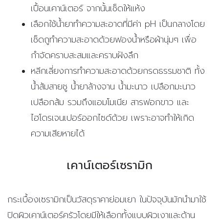
เปื้อนเคาน์เตอร์ จากนั้นเช็ดให้แห้ง
เลือกใช้น้ำยาทำความสะอาดที่มีค่า pH เป็นกลางโดย
เช็ดถูทำความสะอาดด้วยฟองน้ำหรือผ้านุ่มๆ เพื่อ
กำจัดคราบสะสมและคราบฝังลึก
หลีกเลี่ยงการทำความสะอาดด้วยกรดธรรมชาติ ทั้ง
น้ำส้มสายชู น้ำยาล้างจาน น้ำมะนาว เปลือกมะนาว
เปลือกส้ม รวมถึงแอมโมเนีย สารฟอกขาว และ
ไฮโดรเจนเปอร์ออกไซด์ด้วย เพราะอาจทำให้เกิด
ความเสียหายได้
เคาน์เตอร์เซรามิก
กระเบื้องเซรามิกเป็นวัสดุราคาย่อมเยา ในปัจจุบันมักนำมาใช้
ปิดผิวเคาน์เตอร์ครัวโดยมีให้เลือกทั้งแบบผิวเงาและด้าน