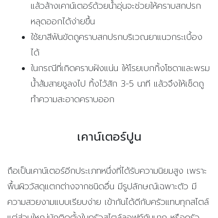
แล้วล้างเคาน์เตอร์ด้วยน้ำอุ่นจะช่วยให้คราบสกปรก
หลุดออกได้ง่ายขึ้น
ใช้ยาสีฟันขัดถูคราบสกปรกบริเวณยาแนวกระเบื้อง
ได้
ในกรณีที่เกิดคราบฝังแน่น ให้โรยเบกกิ้งโซดาและพรม
น้ำส้มสายชูลงไป ทิ้งไว้สัก 3-5 นาที แล้วจึงให้เช็ดถู
ทำความสะอาดคราบออก
เคาน์เตอร์ปูน
ถือเป็นเคาน์เตอร์อีกประเภทหนึ่งที่ได้รับความนิยมสูง เพราะ
พื้นผิววัสดุแตกต่างจากชนิดอื่น มีรูปลักษณ์เฉพาะตัว มี
ความสวยงามแบบเรียบง่าย เข้ากันได้ดีกับครัวแทบทุกสไตล์
แต่ส่วนใหญ่มักติดตั้งในครัวสไตล์ลอฟท์กันมาก หรือครัว