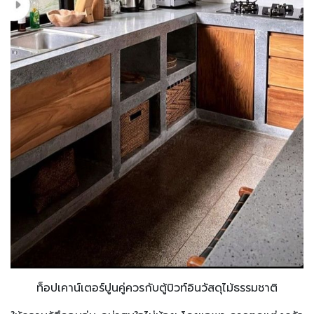
ท็อปเคาน์เตอร์ปูนคู่ควรกับตู้บิวท์อินวัสดุไม้ธรรมชาติ