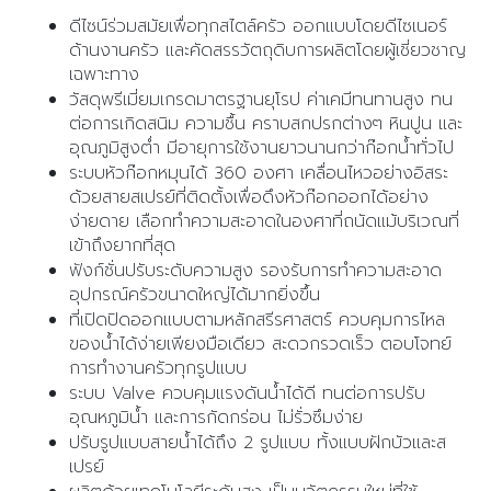
ดีไซน์ร่วมสมัยเพื่อทุกสไตล์ครัว ออกแบบโดยดีไซเนอร์
ด้านงานครัว และคัดสรรวัตถุดิบการผลิตโดยผู้เชี่ยวชาญ
เฉพาะทาง
วัสดุพรีเมี่ยมเกรดมาตรฐานยุโรป ค่าเคมีทนทานสูง ทน
ต่อการเกิดสนิม ความชื้น คราบสกปรกต่างๆ หินปูน และ
อุณภูมิสูงต่ำ มีอายุการใช้งานยาวนานกว่าก๊อกน้ำทั่วไป
ระบบหัวก๊อกหมุนได้ 360 องศา เคลื่อนไหวอย่างอิสระ
ด้วยสายสเปรย์ที่ติดตั้งเพื่อดึงหัวก๊อกออกได้อย่าง
ง่ายดาย เลือกทำความสะอาดในองศาที่ถนัดแม้บริเวณที่
เข้าถึงยากที่สุด
ฟังก์ชั่นปรับระดับความสูง รองรับการทำความสะอาด
อุปกรณ์ครัวขนาดใหญ่ได้มากยิ่งขึ้น
ที่เปิดปิดออกแบบตามหลักสรีรศาสตร์ ควบคุมการไหล
ของน้ำได้ง่ายเพียงมือเดียว สะดวกรวดเร็ว ตอบโจทย์
การทำงานครัวทุกรูปแบบ
ระบบ Valve ควบคุมแรงดันน้ำได้ดี ทนต่อการปรับ
อุณหภูมิน้ำ และการกัดกร่อน ไม่รั่วซึมง่าย
ปรับรูปแบบสายนํ้าได้ถึง 2 รูปแบบ ทั้งแบบฝักบัวและส
เปรย์