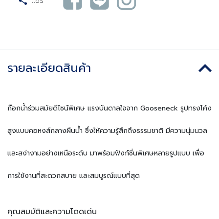
แชร์
รายละเอียดสินค้า
ก๊อกน้ำร่วมสมัยดีไซน์พิเศษ แรงบันดาลใจจาก Gooseneck รูปทรงโค้ง
สูงแบบคอหงส์กลางผืนน้ำ ซึ่งให้ความรู้สึกถึงธรรมชาติ มีความนุ่มนวล
และสง่างามอย่างเหนือระดับ มาพร้อมฟังก์ชั่นพิเศษหลายรูปแบบ เพื่อ
การใช้งานที่สะดวกสบาย และสมบูรณ์แบบที่สุด
คุณสมบัติและความโดดเด่น