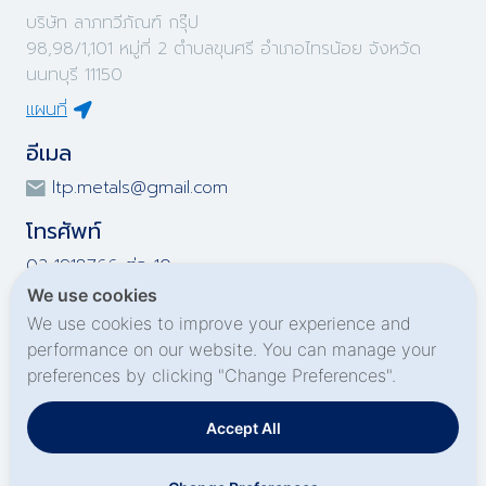
บริษัท ลาภทวีภัณฑ์ กรุ๊ป
98,98/1,101 หมู่ที่ 2 ตำบลขุนศรี อำเภอไทรน้อย จังหวัด
นนทบุรี 11150
แผนที่
อีเมล
ltp.metals@gmail.com
โทรศัพท์
02-1918766 ต่อ 10
02-1918767 ต่อ 10
We use cookies
02-1919695 ต่อ 10
We use cookies to improve your experience and
02-1919696 ต่อ 10
performance on our website. You can manage your
preferences by clicking "Change Preferences".
Social Media
Accept All