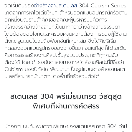
จุดเริ่มต้นของ
อ่างล้างจานสเตนเลส
304 Cubism Series
เกิดจากการหาไอเดียใหม่ๆ สำหรับออกแบบอุปกรณ์ครัวตาม
อีกหนึ่งปณิธานสำคัญของคณะผู้บริหารนั่นคือการ
สร้างสรรค์อ่างล้างจานที่เป็นมากกว่าอ่างล้างจานธรรมดา
โดยต้องตอบโจทย์และครอบคลุมความต้องการของผู้ใช้งาน
ตั้งแต่รูปแบบไปจนถึงฟังก์ชั่นที่เหมาะสม จึงได้คิดริเริ่ม
ทดลองออกแบบรูปทรงของอ่างขึ้นมา จนในที่สุดก็ได้ไอเดีย
คือการสรรสร้างงานศิลปะชั้นสูงแบบประยุกต์ที่ทุกคนจับ
ต้องได้ โดยได้แรงบันดาลใจมาจากสไตล์งานศิลปะที่มีชื่อว่า
Cubism ของปิกัสโซ พัฒนามาเป็นรูปแบบอ่างล้างจานสเต
นเลสที่สามารถนำมาตกแต่งพื้นที่ครัวส่วนตัวได้
สเตนเลส 304 พรีเมี่ยมเกรด วัสดุสุด
พิเศษที่ผ่านการคัดสรร
นักออกแบบค้นพบความพิเศษของสเตนเลสเกรด 304 ว่ามี