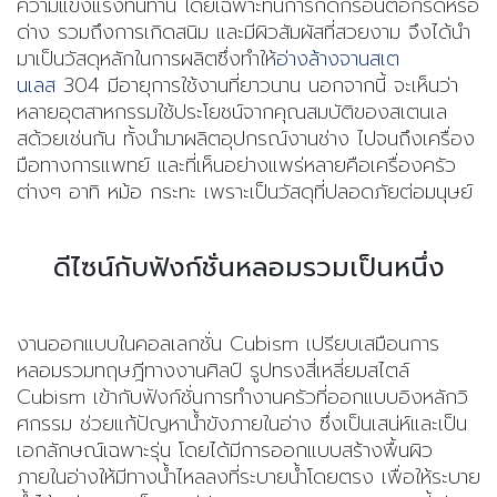
ความแข็งแรงทนทาน โดยเฉพาะทนการกัดกร่อนต่อกรดหรือ
ด่าง รวมถึงการเกิดสนิม และมีผิวสัมผัสที่สวยงาม จึงได้นำ
มาเป็นวัสดุหลักในการผลิตซึ่งทำให้
อ่างล้างจานสเต
นเลส
304 มีอายุการใช้งานที่ยาวนาน นอกจากนี้ จะเห็นว่า
หลายอุตสาหกรรมใช้ประโยชน์จากคุณสมบัติของสเตนเล
สด้วยเช่นกัน ทั้งนำมาผลิตอุปกรณ์งานช่าง ไปจนถึงเครื่อง
มือทางการแพทย์ และที่เห็นอย่างแพร่หลายคือเครื่องครัว
ต่างๆ อาทิ หม้อ กระทะ เพราะเป็นวัสดุที่ปลอดภัยต่อมนุษย์
ดีไซน์กับฟังก์ชั่นหลอมรวมเป็นหนึ่ง
งานออกแบบในคอลเลกชั่น Cubism เปรียบเสมือนการ
หลอมรวมทฤษฎีทางงานศิลป์ รูปทรงสี่เหลี่ยมสไตล์
Cubism เข้ากับฟังก์ชั่นการทำงานครัวที่ออกแบบอิงหลักวิ
ศกรรม ช่วยแก้ปัญหาน้ำขังภายในอ่าง ซึ่งเป็นเสน่ห์และเป็น
เอกลักษณ์เฉพาะรุ่น โดยได้มีการออกแบบ
สร้างพื้นผิว
ภายในอ่างให้มีทางน้ำไหลลงที่ระบายน้ำโดยตรง เพื่อให้ระบาย