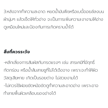
3.หลังจากทำความสะอาด หยดน้ำมันพืชหรือเบบี้ออยล์ลงบน
ผ้านุ่มๆ แล้วเช็ดให้ทั่วอ่าง จะเป็นการเพิ่มความเงางามให้อ่าง
ดูเหมือนใหม่และป้องกันการเกิดคราบน้ำได้
สิ่งที่ควรระวัง
-หลีกเลี่ยงการสัมผัสกับกรดแรงๆ เช่น สารเคมีที่มีฤทธิ์
กัดกร่อน หรือน้ำส้มสายชูที่ไม่ได้เจือจาง เพราะจะทำให้ผิว
วัสดุเสียหาย เกิดเป็นรอยด่าง ไม่สวยงามได้
-ไม่ควรใช้ฝอยขัดหม้อขัดถูทำความสะอาดอ่าง เพราะอาจ
ทำลายพื้นผิวเคลือบของอ่างได้