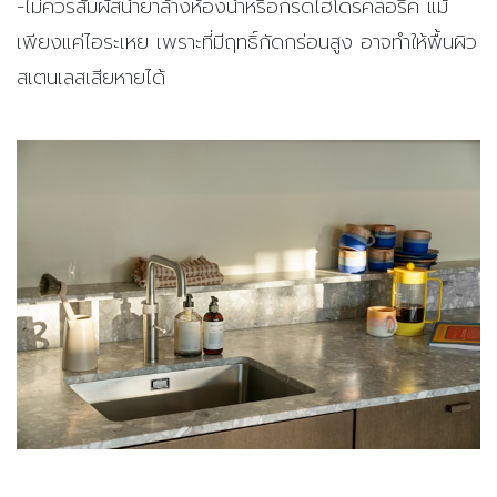
-ไม่ควรสัมผัสน้ำยาล้างห้องน้ำหรือกรดไฮโดรคลอริค แม้
เพียงแค่ไอระเหย เพราะที่มีฤทธิ์กัดกร่อนสูง อาจทำให้พื้นผิว
สเตนเลสเสียหายได้