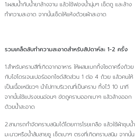
1.ผสมน้ำกับน้ำยาล้างจาน แล้วใช้ฟองน้ำนุ่มๆ เช็ดถู และล้าง
ทำความสะอาด จากนั้นเช็ดให้แห้งด้วยผ้าสะอาด
รวมเคล็ดลับทำความสะอาดสำหรับสัปดาห์ละ 1-2 ครั้ง
1.สำหรับคราบสีที่เกิดจากอาหาร ให้ผสมเบกกิ้งโซดาครึ่งถ้วย
กับไฮโดรเจนเปอร์ออกไซด์สัดส่วน 1 ต่อ 4 ถ้วย แล้วคนให้
เป็นเนื้อเหนียวๆ นำไปทาบริเวณที่เป็นคราบ ทิ้งไว้ 10 นาที
จากนั้นใช้แปรงขนอ่อนๆ ขัดถูคราบออกเบาๆ แล้วล้างออก
ด้วยน้ำสะอาด
2.สามารถกำจัดคราบสนิมได้โดยการโรยเกลือ แล้วใช้ผ้าชุบน้ำ
มะนาวหรือน้ำส้มสายชู เช็ดเบาๆ ตรงที่เกิดคราบสนิม จากนั้น