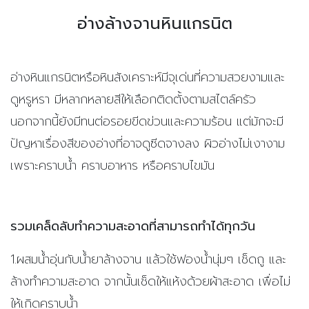
อ่างล้างจานหินแกรนิต
อ่างหินแกรนิตหรือหินสังเคราะห์มีจุเด่นที่ความสวยงามและ
ดูหรูหรา มีหลากหลายสีให้เลือกติดตั้งตามสไตล์ครัว
นอกจากนี้ยังมีทนต่อรอยขีดข่วนและความร้อน แต่มักจะมี
ปัญหาเรื่องสีของอ่างที่อาจดูซีดจางลง ผิวอ่างไม่เงางาม
เพราะคราบน้ำ คราบอาหาร หรือคราบไขมัน
รวมเคล็ดลับทำความสะอาดที่สามารถทำได้ทุกวัน
1.ผสมน้ำอุ่นกับน้ำยาล้างจาน แล้วใช้ฟองน้ำนุ่มๆ เช็ดถู และ
ล้างทำความสะอาด จากนั้นเช็ดให้แห้งด้วยผ้าสะอาด เพื่อไม่
ให้เกิดคราบน้ำ