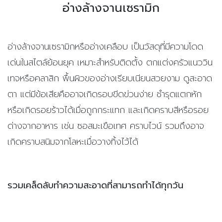
อ่างล้างจานเซรามิก
อ่างล้างจานเซรามิกหรืออ่างเคลือบ เป็นวัสดุที่มีความโดด
เด่นในสไตล์ย้อนยุค เหมาะสำหรับติดตั้ง ตกแต่งครัวแนววิน
เทจหรือคลาสิก พื้นผิวของอ่างเรียบเนียนสวยงาม ดูสะอาด
ตา แต่มีข้อเสียคืออาจเกิดรอบขีดข่วนง่าย ชำรุดแตกหัก
หรือเกิดรอยร้าวได้เมื่อถูกกระแทก และเกิดคราบสีหรือรอย
ด่างจากอาหาร เช่น ซอสมะเขือเทศ คราบไวน์ รวมถึงอาจ
เกิดคราบสนิมจากโลหะเมื่อวางทิ้งไว้ได้
รวมเคล็ดลับทำความสะอาดที่สามารถทำได้ทุกวัน