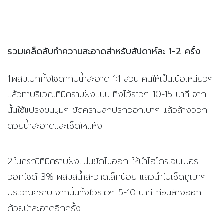
รวมเคล็ดลับทำความสะอาดสำหรับสัปดาห์ละ 1-2 ครั้ง
1.ผสมเบกกิ้งโซดากับน้ำสะอาด 1:1 ส่วน คนให้เป็นเนื้อเหนียวๆ
แล้วทาบริเวณที่มีคราบฝังแน่น ทิ้งไว้ราวๆ 10-15 นาที จาก
นั้นใช้แปรงขนนุ่มๆ ขัดคราบสกปรกออกเบาๆ แล้วล้างออก
ด้วยน้ำสะอาดและเช็ดให้แห้ง
2.ในกรณีที่มีคราบฝังแน่นขัดไม่ออก ให้นำไฮโดรเจนเปอร์
ออกไซด์ 3% ผสมสน้ำสะอาดเล็กน้อย แล้วนำไปเช็ดถูเบาๆ
บริเวณคราบ จากนั้นทิ้งไว้ราวๆ 5-10 นาที ก่อนล้างออก
ด้วยน้ำสะอาดอีกครั้ง