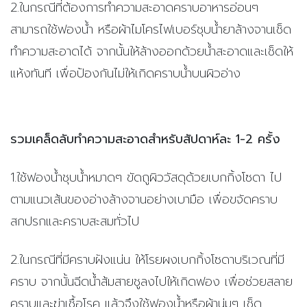
2.ในกรณีที่ต้องการทำความสะอาดคราบอาหารอ่อนๆ
สามารถใช้ฟองน้ำ หรือผ้าไมโครไฟเบอร์ชุบน้ำยาล้างจานเช็ด
ทำความสะอาดได้ จากนั้นให้ล้างออกด้วยน้ำสะอาดและเช็ดให้
แห้งทันที เพื่อป้องกันไม่ให้เกิดคราบน้ำบนผิวอ่าง
รวมเคล็ดลับทำความสะอาดสำหรับสัปดาห์ละ 1-2 ครั้ง
1.ใช้ฟองน้ำชุบน้ำหมาดๆ ขัดถูผิววัสดุด้วยเบกกิ้งโซดา ไป
ตามแนวเส้นของอ่างล้างจานอย่างเบามือ เพื่อขจัดคราบ
สกปรกและคราบสะสมทั่วไป
2.ในกรณีที่มีคราบฝังแน่น ให้โรยผงเบกกิ้งโซดาบริเวณที่มี
คราบ จากนั้นฉีดน้ำส้มสายชูลงไปให้เกิดฟอง เพื่อช่วยสลาย
คราบและฆ่าเชื้อโรค แล้วจึงใช้ฟองน้ำหรือผ้านุ่มๆ เช็ด