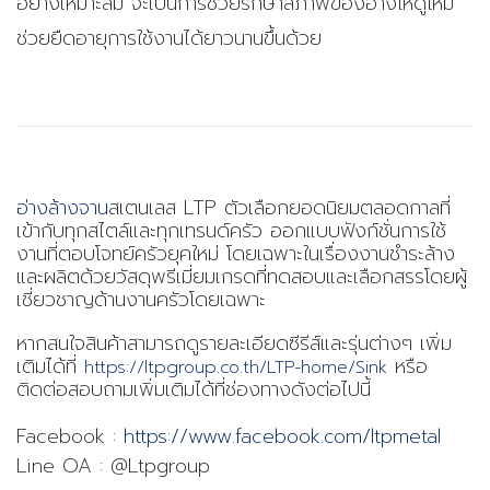
อย่างเหมาะสม จะเป็นการช่วยรักษาสภาพของอ่างให้ดูใหม่
ช่วยยืดอายุการใช้งานได้ยาวนานขึ้นด้วย
อ่างล้างจาน
สเตนเลส LTP ตัวเลือกยอดนิยมตลอดกาลที่
เข้ากับทุกสไตล์และทุกเทรนด์ครัว ออกแบบฟังก์ชั่นการใช้
งานที่ตอบโจทย์ครัวยุคใหม่ โดยเฉพาะในเรื่องงานชำระล้าง
และผลิตด้วยวัสดุพรีเมี่ยมเกรดที่ทดสอบและเลือกสรรโดยผู้
เชี่ยวชาญด้านงานครัวโดยเฉพาะ
หากสนใจสินค้าสามารถดูรายละเอียดซีรีส์และรุ่นต่างๆ เพิ่ม
เติมได้ที่
หรือ
https://ltpgroup.co.th/LTP-home/Sink
ติดต่อสอบถามเพิ่มเติมได้ที่ช่องทางดังต่อไปนี้
Facebook :
https://www.facebook.com/ltpmetal
Line OA : @Ltpgroup