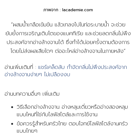
ภาพจาก : lacademie.com
“ผสมน้ำเกลือเข้มข้น แล้วเทลงไปในท่อระบายน้ำ จะช่วย
ยับยั้งการเจริญเติบโตของแบคทีเรีย และช่วยลดกลิ่นไม่พึง
ประสงค์จากอ่างล้างจานได้ ซึ่งทำได้บ่อยครั้งตามต้องการ
โดยไม่ส่งผลเสียใดๆ ต่ออะไหล่อ่างล้างจานในภายหลัง”
อ่านเพิ่มเติมที่ :
แชร์เคล็ดลับ กำจัดกลิ่นไม่พึงประสงค์จาก
อ่างล้างจานง่ายๆ ไม่เปลืองงบ
อ่านบทความอื่นๆ เพิ่มเติม
วิธีเลือกอ่างล้างจาน อ่างหลุมเดี่ยวหรืออ่างสองหลุม
แบบไหนที่ใช่กับไลฟ์สไตล์และการใช้งาน
ข้อควรรู้สำหรับครัวไทย ตอบโจทย์ไลฟ์สไตล์งานครัว
แบบไทยๆ