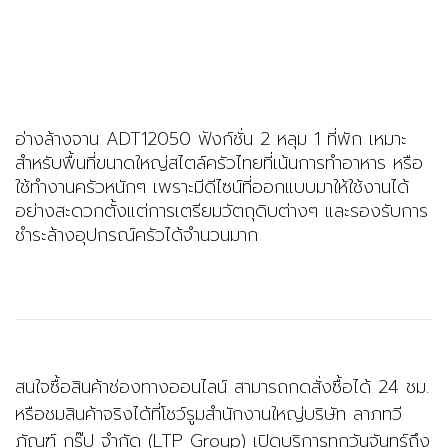
อ่างล้างจาน ADT12050 ฟังก์ชั่น 2 หลุม 1 ที่พัก เหมาะ
สำหรับพื้นที่ขนาดใหญ่สไตล์ครัวไทยที่เน้นการทำอาหาร หรือ
ใช้ทำงานครัวหนักๆ เพราะมีดีไซน์ที่ออกแบบมาให้ใช้งานได้
อย่างสะดวกตั้งแต่การเตรียมวัตถุดิบต่างๆ และรองรับการ
ชำระล้างอุปกรณ์ครัวได้จำนวนมาก
สนใจซื้อสินค้าช่องทางออนไลน์ สามารถกดสั่งซื้อได้ 24 ชม.
หรือชมสินค้าจริงได้ที่โชว์รูมสำนักงานใหญ่บริษัท ลาภทวี
ภัณฑ์ กรุ๊ป จำกัด (LTP Group) เปิดบริการทุกวันจันทร์ถึง