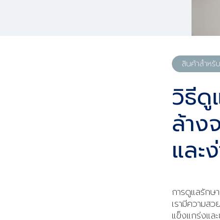
สินค้าสำหรั
วิธี
ล้าง
และง่
การดูแลรักษา
เรามีความสวยง
แข็งแกร่งและ