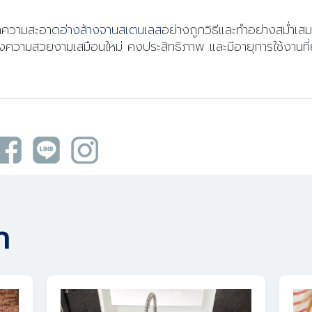
ำความสะอาด
อ่างล้างจานสเตนเลส
อย่างถูกวิธีและทำอย่างสม่ำเสมอ
งความสวยงามเสมือนใหม่ คงประสิทธิภาพ และมีอายุการใช้งานที่ย
ำ