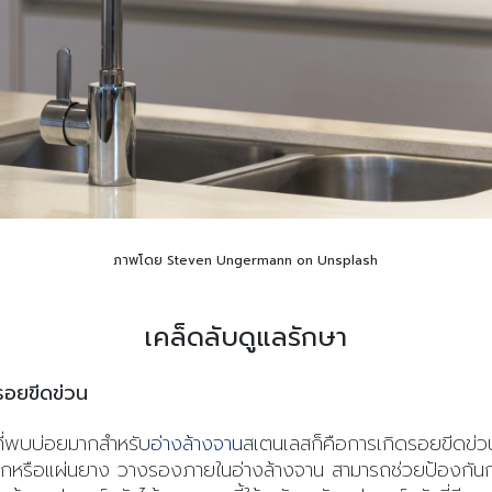
ภาพโดย Steven Ungermann on Unsplash
เคล็ดลับดูแลรักษา
รอยขีดข่วน
ที่พบบ่อยมากสำหรับ
อ่างล้างจาน
สเตนเลสก็คือการเกิดรอยขีดข่ว
ติกหรือแผ่นยาง วางรองภายในอ่างล้างจาน สามารถช่วยป้องกัน