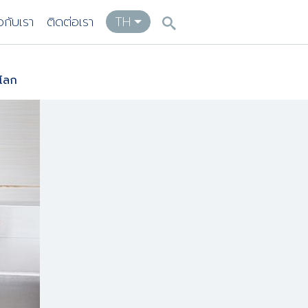
ยวกับเรา
ติดต่อเรา
TH
นโลก