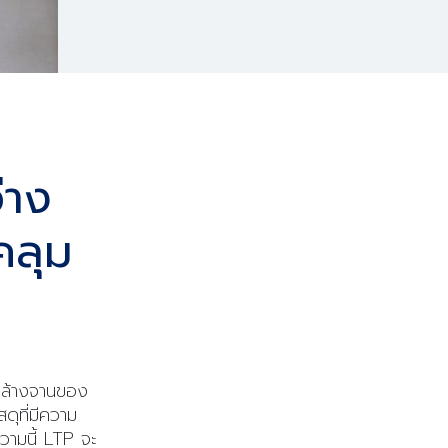
่าง
คลุม
่างล้างจานของ
ดุที่มีความ
วามนี้ LTP จะ