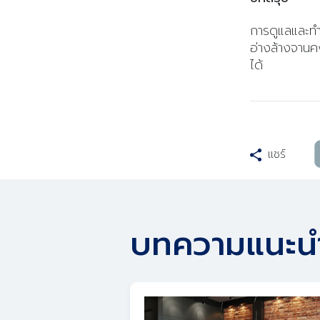
การดูแลและท
อ่างล้างจานค
ได้
แชร์
บทความแนะน