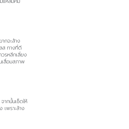
ความแหลมคม
อยากจะล้าง
ส ทางที่ดี
วรหลีกเลี่ยง
นเสื่อมสภาพ
ากนั้นเช็ดให้
าง เพราะล้าง