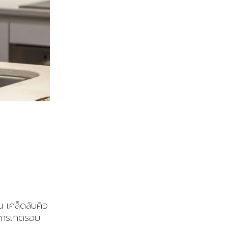
น เคล็ดลับคือ
การเกิดรอย