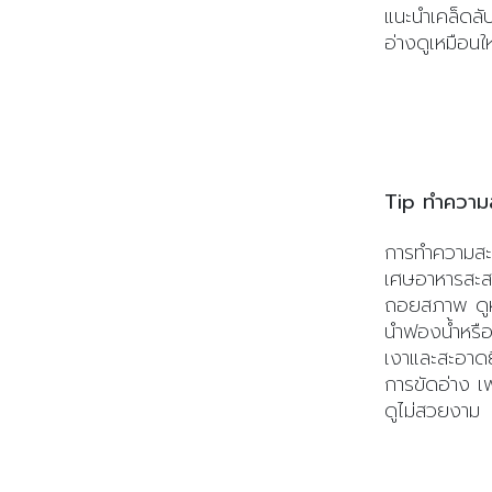
แนะนำเคล็ดลั
อ่างดูเหมือนใ
Tip ทำความ
การทำความสะอ
เศษอาหารสะสม
ถอยสภาพ ดูหมอ
นำฟองน้ำหรือผ
เงาและสะอาดยิ
การขัดอ่าง เ
ดูไม่สวยงาม