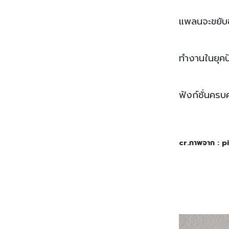
แพลนจะขยับขย
ทำงานในยุคปั
ฟังก์ชั่นคร
cr.ภาพจาก : p