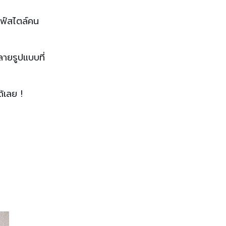
ลฟ์สไตล์คน
ายรูปแบบที่
้เลย !