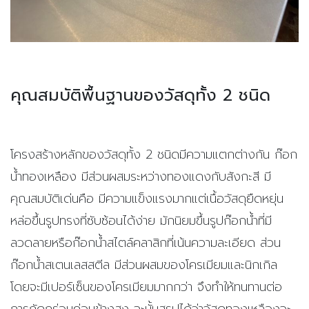
คุณสมบัติพื้นฐานของวัสดุทั้ง 2 ชนิด
โครงสร้างหลักของวัสดุทั้ง 2 ชนิดมีความแตกต่างกัน ก๊อก
น้ำทองเหลือง มีส่วนผสมระหว่างทองแดงกับสังกะสี มี
คุณสมบัติเด่นคือ มีความแข็งแรงมากแต่เนื้อวัสดุยืดหยุ่น
หล่อขึ้นรูปทรงที่ซับซ้อนได้ง่าย มักนิยมขึ้นรูปก๊อกน้ำที่มี
ลวดลายหรือก๊อกน้ำสไตล์คลาสิกที่เน้นความละเอียด ส่วน
ก๊อกน้ำสเตนเลสสตีล มีส่วนผสมของโครเมียมและนิกเกิล
โดยจะมีเปอร์เซ็นของโครเมียมมากกว่า จึงทำให้ทนทานต่อ
การกัดกร่อนค่อนข้างสูง ฉะนั้นสรุปได้ว่าวัสดุทองเหลืองจะ