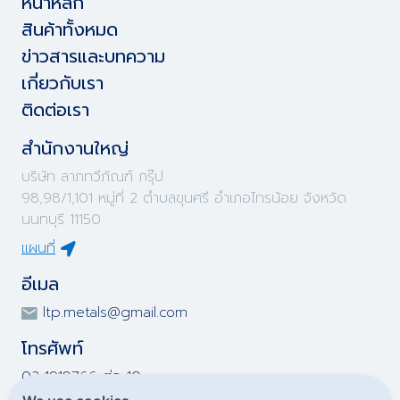
หน้าหลัก
สินค้าทั้งหมด
ข่าวสารและบทความ
เกี่ยวกับเรา
ติดต่อเรา
สำนักงานใหญ่
บริษัท ลาภทวีภัณฑ์ กรุ๊ป
98,98/1,101 หมู่ที่ 2 ตำบลขุนศรี อำเภอไทรน้อย จังหวัด
นนทบุรี 11150
แผนที่
อีเมล
ltp.metals@gmail.com
โทรศัพท์
02-1918766 ต่อ 10
02-1918767 ต่อ 10