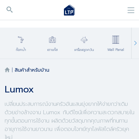
ก๊อกน้ำ
เตาแก๊ส
เครื่องดูดควัน
Wall Panal
Ac
|
สินค้าสำหรับบ้าน
Lumox
เปลี่ยนประสบการณ์งานครัวอันแสนยุ่งยากให้ง่ายกว่าเดิม
ด้วยอ่างล้างจาน Lumox กับดีไซน์เพื่อความสะดวกสบายใน
ทุกขั้นตอนการใช้งาน ผลิตด้วยวัสดุมากคุณภาพที่ทนทาน
อายุการใช้งานยาวนาน เพื่อตอบโจทย์ทุกไลฟ์สไตล์ครัวยุค
ใหม่