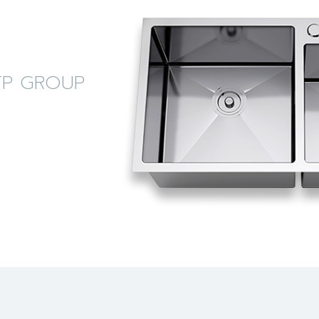
ง LTP GROUP