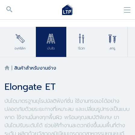
อะคริลิค
บันได
รีเวท
สกรู
|
สินค้าสำหรับงานช่าง
Elongate ET
บันไดมาตรฐานยุโรปมัลติฟังก์ชั่น ใช้งานทรงเอได้อย่าง
ปลอดภัยด้วยระยะกางที่เหมาะสม และเปลี่ยนรูปทรงเป็นแบบ
พาด ใช้งานมั่นคงทุกพื้นผิว พร้อมคุณสมบัติพิเศษ ขา
บันไดปรับระดับได้ ช่วยให้ทำงานสะดวกยิ่งขึ้นบนพื้นที่ต่าง
ระดับ ผลิตด้วยวัสดุอลูมิเนียมเกรดอุตสาหกรรมยานยนต์