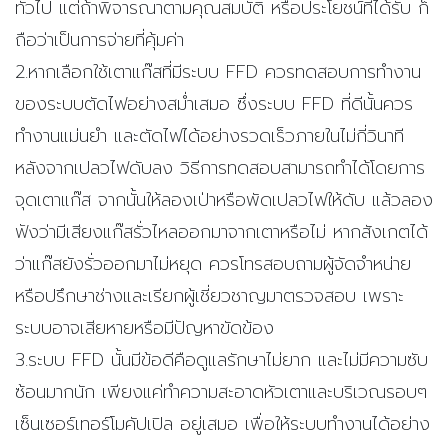
ทั่วไป แต่ถ้าพิจารณาตามคุณสมบัติ หรือประโยชน์ที่ได้รับ ก็
ถือว่าเป็นการจ่ายที่คุ้มค่า
2.หากเลือกใช้เตาแก๊สที่มีระบบ FFD ควรทดสอบการทำงาน
ของระบบตัดไฟอย่างสม่ำเสมอ ซึ่งระบบ FFD ที่ดีนั้นควร
ทำงานแม่นยำ และตัดไฟได้อย่างรวดเร็วภายในไม่กี่วินาที
หลังจากเปลวไฟดับลง วิธีการทดสอบสามารถทำได้โดยการ
จุดเตาแก๊ส จากนั้นให้ลองเป่าหรือพัดเปลวไฟให้ดับ แล้วลอง
ฟังว่ามีเสียงแก๊สรั่วไหลออกมาจากเตาหรือไม่ หากสังเกตได้
ว่าแก๊สยังรั่วออกมาไม่หยุด ควรโทรสอบถามผู้จัดจำหน่าย
หรือปรึกษาช่างและเรียกผู้เชี่ยวชาญมาตรวจสอบ เพราะ
ระบบอาจเสียหายหรือมีปัญหาขัดข้อง
3.ระบบ FFD นั้นมีข้อดีคือดูแลรักษาไม่ยาก และไม่มีความซับ
ซ้อนมากนัก เพียงแค่ทำความสะอาดหัวเตาและบริเวณรอบๆ
เซ็นเซอร์เทอร์โมคัปเปิล อยู่เสมอ เพื่อให้ระบบทำงานได้อย่าง