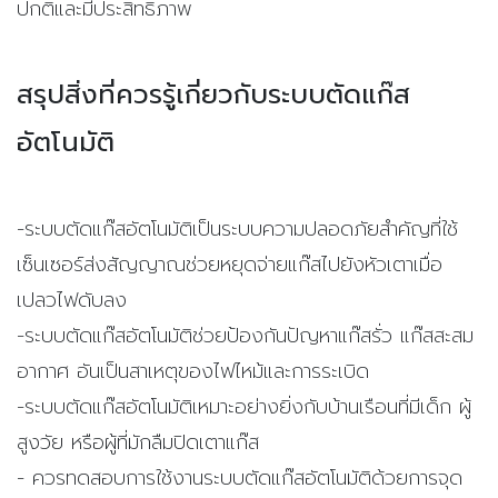
ปกติและมีประสิทธิภาพ
สรุปสิ่งที่ควรรู้เกี่ยวกับระบบตัดแก๊ส
อัตโนมัติ
-ระบบตัดแก๊สอัตโนมัติเป็นระบบความปลอดภัยสำคัญที่ใช้
เซ็นเซอร์ส่งสัญญาณช่วยหยุดจ่ายแก๊สไปยังหัวเตาเมื่อ
เปลวไฟดับลง
-ระบบตัดแก๊สอัตโนมัติช่วยป้องกันปัญหาแก๊สรั่ว แก๊สสะสม
อากาศ อันเป็นสาเหตุของไฟไหม้และการระเบิด
-ระบบตัดแก๊สอัตโนมัติเหมาะอย่างยิ่งกับบ้านเรือนที่มีเด็ก ผู้
สูงวัย หรือผู้ที่มักลืมปิดเตาแก๊ส
- ควรทดสอบการใช้งานระบบตัดแก๊สอัตโนมัติด้วยการจุด