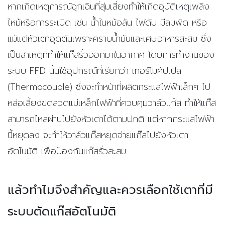
หากเกิดเหตุการณ์ฉุกเฉินที่สุ่มเสี่ยงทำให้เกิดอุบัติเหตุเพลิง
ไหม้หรือการระเบิด เช่น น้ำในหม้อล้น ไฟดับ มีลมพัด หรือ
แม้แต่หัวเตาอุดตันเพราะคราบน้ำมันและเศษอาหารสะสม ซึ่ง
เป็นสาเหตุที่ทำให้แก๊สรั่วออกมาในอากาศ โดยการทำงานของ
ระบบ FFD นั้นใช้อุปกรณ์ที่เรียกว่า เทอร์โมคัปเปิล
(Thermocouple) ซึ่งจะทำหน้าที่ผลิตกระแสไฟฟ้าเล็กๆ ไป
หล่อเลี้ยงขดลวดแม่เหล็กไฟฟ้าที่ควบคุมวาล์วแก๊ส ทำให้แก๊ส
สามารถไหลผ่านไปยังหัวเตาได้ตามปกติ แต่หากกระแสไฟฟ้า
นี้หยุดลง จะทำให้วาล์วแก๊สหยุดจ่ายแก๊สไปยังหัวเตา
อัตโนมัติ เพื่อป้องกันแก๊สรั่วสะสม
แล้วทำไมจึงสำคัญและควรเลือกใช้เตาที่มี
ระบบตัดแก๊สอัตโนมัติ