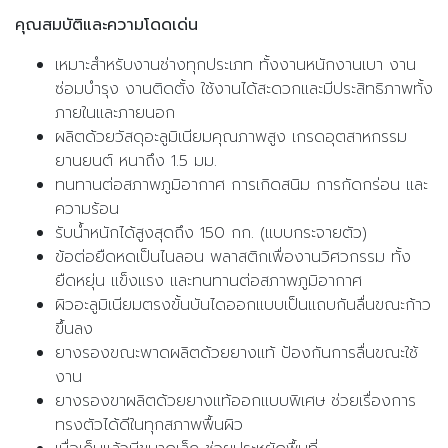
คุณสมบัติและความโดดเด่น
เหมาะสำหรับงานช่างทุกประเภท ทั้งงานหนักงานเบา งาน
ซ่อมบำรุง งานติดตั้ง ใช้งานได้สะดวกและมีประสิทธิภาพทั้ง
ภายในและภายนอก
ผลิตด้วยวัสดุอะลูมิเนียมคุณภาพสูง เกรดอุตสาหกรรม
ยานยนต์ หนาถึง 1.5 มม.
ทนทานต่อสภาพภูมิอากาศ การเกิดสนิม การกัดกร่อน และ
ความร้อน
รับน้ำหนักได้สูงสุดถึง 150 กก. (แบบกระจายตัว)
ข้อต่อยืดหดเป็นไนลอน พลาสติกเพื่องานวิศวกรรม ทั้ง
ยืดหยุ่น แข็งแรง และทนทานต่อสภาพภูมิอากาศ
ผิวอะลูมิเนียมตรงขั้นบันไดออกแบบเป็นแถบกันลื่นขณะก้าว
ขึ้นลง
ยางรองขณะพาดผลิตด้วยยางแท้ ป้องกันการลื่นขณะใช้
งาน
ยางรองขาผลิตด้วยยางแท้ออกแบบพิเศษ ช่วยเรื่องการ
ทรงตัวได้ดีในทุกสภาพพื้นผิว