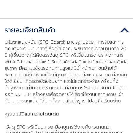
รายละเอียดสินค้า
แผ่นตกแต่งผนัง (SPC Board) มาตรฐานอุตสาหกรรมและการ
ตกแต่งระดับนานาชาติเลือกใช้ จากประสบการณ์ยาวนานกว่า 20
ปี ผู้เชี่ยวชาญได้คัดสรรวัสดุ SPC พรีเมี่ยมเกรด ปราศจากสาร
พิษ
ไม่มีส่วนผสมของแร่ใยหิน เป็นมิตรต่อสิ่งแวดล้อมและปลอดภัยต่อ
มีความแข็งแรงทนทานสูงแต่มีน้ำหนักเบา ขนย้ายได้
สุขภาพ
สะดวก ติดตั้งได้รวดเร็ว มีคุณสมบัติทนต่อแรงกระแทกเบื้องต้น
ได้ดีเยี่ยม เกิดรอยขีดข่วนยาก และไม่แตกร้าวง่าย พร้อมทั้ง
บำรุงรักษา ทำความสะอาดง่าย มีอายุการใช้งานยาวนาน โดยทีม
ออกแบบ LTP สร้างสรรค์ลวดลายให้เลือกใช้งานหลากหลาย เข้า
กับทุกการตกแต่งทั่วโลกทั้งงานสไตล์หรูหราไปจนถึงเรียบง่าย
คุณสมบัติและความโดดเด่น
-วัสดุ SPC พรีเมี่ยมเกรด มีอายุการใช้งานที่ยาวนานกว่า