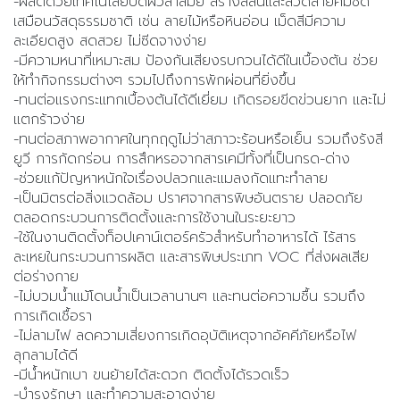
-ผลิตด้วยเทคโนโลยีปิดผิวล้ำสมัย สร้างสีสันและลวดลายคมชัด
เสมือนวัสดุธรรมชาติ เช่น ลายไม้หรือหินอ่อน เม็ดสีมีความ
ละเอียดสูง สดสวย ไม่ซีดจางง่าย
-มีความหนาที่เหมาะสม ป้องกันเสียงรบกวนได้ดีในเบื้องต้น ช่วย
ให้ทำกิจกรรมต่างๆ รวมไปถึงการพักผ่อนที่ยิ่งขึ้น
-ทนต่อแรงกระแทกเบื้องต้นได้ดีเยี่ยม เกิดรอยขีดข่วนยาก และไม่
แตกร้าวง่าย
-ทนต่อสภาพอากาศในทุกฤดูไม่ว่าสภาวะร้อนหรือเย็น รวมถึงรังสี
ยูวี การกัดกร่อน การสึกหรอจากสารเคมีทั้งที่เป็นกรด-ด่าง
-ช่วยแก้ปัญหาหนักใจเรื่องปลวกและแมลงกัดแทะทำลาย
-เป็นมิตรต่อสิ่งแวดล้อม ปราศจากสารพิษอันตราย ปลอดภัย
ตลอดกระบวนการติดตั้งและการใช้งานในระยะยาว
-ใช้ในงานติดตั้งท็อปเคาน์เตอร์ครัวสำหรับทำอาหารได้ ไร้สาร
ละเหยในกระบวนการผลิต และสารพิษประเภท VOC ที่ส่งผลเสีย
ต่อร่างกาย
-ไม่บวมน้ำแม้โดนน้ำเป็นเวลานานๆ และทนต่อความชื้น รวมถึง
การเกิดเชื้อรา
-ไม่ลามไฟ ลดความเสี่ยงการเกิดอุบัติเหตุจากอัคคีภัยหรือไฟ
ลุกลามได้ดี
-มีน้ำหนักเบา ขนย้ายได้สะดวก ติดตั้งได้รวดเร็ว
-บำรุงรักษา และทำความสะอาดง่าย