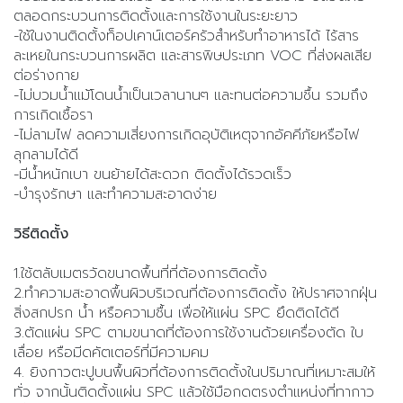
ตลอดกระบวนการติดตั้งและการใช้งานในระยะยาว
-ใช้ในงานติดตั้งท็อปเคาน์เตอร์ครัวสำหรับทำอาหารได้ ไร้สาร
ละเหยในกระบวนการผลิต และสารพิษประเภท VOC ที่ส่งผลเสีย
ต่อร่างกาย
-ไม่บวมน้ำแม้โดนน้ำเป็นเวลานานๆ และทนต่อความชื้น รวมถึง
การเกิดเชื้อรา
-ไม่ลามไฟ ลดความเสี่ยงการเกิดอุบัติเหตุจากอัคคีภัยหรือไฟ
ลุกลามได้ดี
-มีน้ำหนักเบา ขนย้ายได้สะดวก ติดตั้งได้รวดเร็ว
-บำรุงรักษา และทำความสะอาดง่าย
วิธีติดตั้ง
1.ใช้ตลับเมตรวัดขนาดพื้นที่ที่ต้องการติดตั้ง
2.ทำความสะอาดพื้นผิวบริเวณที่ต้องการติดตั้ง ให้ปราศจากฝุ่น
สิ่งสกปรก น้ำ หรือความชื้น เพื่อให้แผ่น SPC ยึดติดได้ดี
3.ตัดแผ่น SPC ตามขนาดที่ต้องการใช้งานด้วยเครื่องตัด ใบ
เลื่อย หรือมีดคัตเตอร์ที่มีความคม
4. ยิงกาวตะปูบนพื้นผิวที่ต้องการติดตั้งในปริมาณที่เหมาะสมให้
ทั่ว จากนั้นติดตั้งแผ่น SPC แล้วใช้มือกดตรงตำแหน่งที่ทากาว