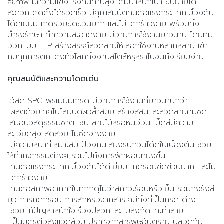
มีความแข็งแรงทนทานสูงแต่มีน้ำหนักเบา ขนย้ายได้
สุขภาพ
สะดวก ติดตั้งได้รวดเร็ว มีคุณสมบัติทนต่อแรงกระแทกเบื้องต้น
ได้ดีเยี่ยม เกิดรอยขีดข่วนยาก และไม่แตกร้าวง่าย พร้อมทั้ง
บำรุงรักษา ทำความสะอาดง่าย มีอายุการใช้งานยาวนาน โดยทีม
ออกแบบ LTP สร้างสรรค์ลวดลายให้เลือกใช้งานหลากหลาย เข้า
กับทุกการตกแต่งทั่วโลกทั้งงานสไตล์หรูหราไปจนถึงเรียบง่าย
คุณสมบัติและความโดดเด่น
-วัสดุ SPC พรีเมี่ยมเกรด มีอายุการใช้งานที่ยาวนานกว่า
-ผลิตด้วยเทคโนโลยีปิดผิวล้ำสมัย สร้างสีสันและลวดลายคมชัด
เสมือนวัสดุธรรมชาติ เช่น ลายไม้หรือหินอ่อน เม็ดสีมีความ
ละเอียดสูง สดสวย ไม่ซีดจางง่าย
-มีความหนาที่เหมาะสม ป้องกันเสียงรบกวนได้ดีในเบื้องต้น ช่วย
ให้ทำกิจกรรมต่างๆ รวมไปถึงการพักผ่อนที่ยิ่งขึ้น
-ทนต่อแรงกระแทกเบื้องต้นได้ดีเยี่ยม เกิดรอยขีดข่วนยาก และไม่
แตกร้าวง่าย
-ทนต่อสภาพอากาศในทุกฤดูไม่ว่าสภาวะร้อนหรือเย็น รวมถึงรังสี
ยูวี การกัดกร่อน การสึกหรอจากสารเคมีทั้งที่เป็นกรด-ด่าง
-ช่วยแก้ปัญหาหนักใจเรื่องปลวกและแมลงกัดแทะทำลาย
-เป็นมิตรต่อสิ่งแวดล้อม ปราศจากสารพิษอันตราย ปลอดภัย