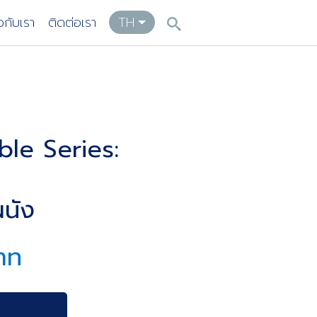
ยวกับเรา
ติดต่อเรา
TH
le Series:
นัง
าท
า