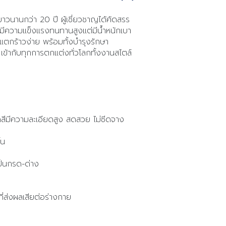
นานกว่า 20 ปี ผู้เชี่ยวชาญได้คัดสรร
มีความแข็งแรงทนทานสูงแต่มีน้ำหนักเบา
่แตกร้าวง่าย พร้อมทั้งบำรุงรักษา
้ากับทุกการตกแต่งทั่วโลกทั้งงานสไตล์
็ดสีมีความละเอียดสูง สดสวย ไม่ซีดจาง
้น
ป็นกรด-ด่าง
่ส่งผลเสียต่อร่างกาย