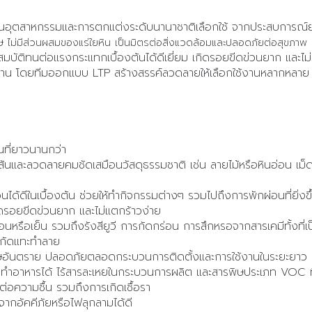
ุตสาหกรรมและการตกแต่งระดับนานาชาติเลือกใช้ จากประสบการณ์ยาว
ิษ
ไม่มีส่วนผสมของแร่ใยหิน เป็นมิตรต่อสิ่งแวดล้อมและปลอดภัยต่อสุขภาพ
สมบัติทนต่อแรงกระแทกเบื้องต้นได้ดีเยี่ยม เกิดรอยขีดข่วนยาก และไม
น โดยทีมออกแบบ LTP สร้างสรรค์ลวดลายให้เลือกใช้งานหลากหลาย เข
นที่ยาวนานกว่า
สีสันและลวดลายคมชัดเสมือนวัสดุธรรมชาติ เช่น ลายไม้หรือหินอ่อน เม
ได้ดีในเบื้องต้น ช่วยให้ทำกิจกรรมต่างๆ รวมไปถึงการพักผ่อนที่ยิ่งขึ
ิดรอยขีดข่วนยาก และไม่แตกร้าวง่าย
หรือเย็น รวมถึงรังสียูวี การกัดกร่อน การสึกหรอจากสารเคมีทั้งที่เ
งกัดแทะทำลาย
พิษอันตราย ปลอดภัยตลอดกระบวนการติดตั้งและการใช้งานในระยะยาว
รับทำอาหารได้ ไร้สารละเหยในกระบวนการผลิต และสารพิษประเภท VOC ที
ต่อความชื้น รวมถึงการเกิดเชื้อรา
จากอัคคีภัยหรือไฟลุกลามได้ดี