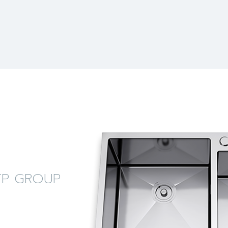
ง LTP GROUP