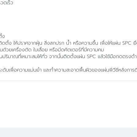
รวดเร็ว
ั้ง
ตั้ง ให้ปราศจากฝุ่น สิ่งสกปรก น้ำ หรือความชื้น เพื่อให้แผ่น SPC ยึ
ด้วยเครื่องตัด ใบเลื่อย หรือมีดคัตเตอร์ที่มีความคม
ในปริมาณที่เหมาะสมให้ทั่ว จากนั้นติดตั้งแผ่น SPC แล้วใช้มือกดตรงตำ
ะดับเพื่อความแม่นยำ และทำความสะอาดพื้นผิวของแผ่นพีวีซีหลังการต