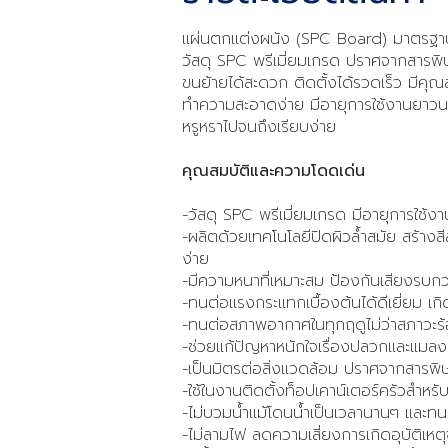
แผ่นตกแต่งผนัง (SPC Board) มาตรฐานอ
วัสดุ SPC พรีเมี่ยมเกรด ปราศจากสารพ
ขนย้ายได้สะดวก ติดตั้งได้รวดเร็ว มีคุณ
ทำความสะอาดง่าย มีอายุการใช้งานยาวนา
หรูหราไปจนถึงเรียบง่าย
คุณสมบัติและความโดดเด่น
-วัสดุ SPC พรีเมี่ยมเกรด มีอายุการใช้งา
-ผลิตด้วยเทคโนโลยีปิดผิวล้ำสมัย สร้าง
ง่าย
-มีความหนาที่เหมาะสม ป้องกันเสียงรบกวน
-ทนต่อแรงกระแทกเบื้องต้นได้ดีเยี่ยม เก
-ทนต่อสภาพอากาศในทุกฤดูไม่ว่าสภาวะร้อน
-ช่วยแก้ปัญหาหนักใจเรื่องปลวกและแมล
-เป็นมิตรต่อสิ่งแวดล้อม ปราศจากสาร
-ใช้ในงานติดตั้งท็อปเคาน์เตอร์ครัวสำห
-ไม่บวมน้ำแม้โดนน้ำเป็นเวลานานๆ และทน
-ไม่ลามไฟ ลดความเสี่ยงการเกิดอุบัติเหตุ