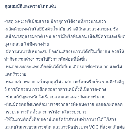
คุณสมบัติและความโดดเด่น
-วัสดุ SPC พรีเมี่ยมเกรด มีอายุการใช้งานที่ยาวนานกว่า
-ผลิตด้วยเทคโนโลยีปิดผิวล้ำสมัย สร้างสีสันและลวดลายคมชัด
เสมือนวัสดุธรรมชาติ เช่น ลายไม้หรือหินอ่อน เม็ดสีมีความละเอียด
สูง สดสวย ไม่ซีดจางง่าย
-มีความหนาที่เหมาะสม ป้องกันเสียงรบกวนได้ดีในเบื้องต้น ช่วยให้
ทำกิจกรรมต่างๆ รวมไปถึงการพักผ่อนที่ยิ่งขึ้น
-ทนต่อแรงกระแทกเบื้องต้นได้ดีเยี่ยม เกิดรอยขีดข่วนยาก และไม่
แตกร้าวง่าย
-ทนต่อสภาพอากาศในทุกฤดูไม่ว่าสภาวะร้อนหรือเย็น รวมถึงรังสียู
วี การกัดกร่อน การสึกหรอจากสารเคมีทั้งที่เป็นกรด-ด่าง
-ช่วยแก้ปัญหาหนักใจเรื่องปลวกและแมลงกัดแทะทำลาย
-เป็นมิตรต่อสิ่งแวดล้อม ปราศจากสารพิษอันตราย ปลอดภัยตลอด
กระบวนการติดตั้งและการใช้งานในระยะยาว 
-ใช้ในงานติดตั้งท็อปเคาน์เตอร์ครัวสำหรับทำอาหารได้ ไร้สาร
ละเหยในกระบวนการผลิต และสารพิษประเภท VOC ที่ส่งผลเสียต่อ