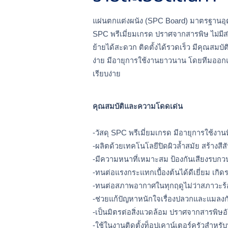
แผ่นตกแต่งผนัง (SPC Board) มาตรฐานอุต
SPC พรีเมี่ยมเกรด ปราศจากสารพิษ 
ไม่มี
ย้ายได้สะดวก ติดตั้งได้รวดเร็ว มีคุณสมบ
ง่าย มีอายุการใช้งานยาวนาน โดยทีมออกแ
เรียบง่าย
คุณสมบัติและความโดดเด่น
-วัสดุ SPC พรีเมี่ยมเกรด มีอายุการใช้งาน
-ผลิตด้วยเทคโนโลยีปิดผิวล้ำสมัย สร้างส
-มีความหนาที่เหมาะสม ป้องกันเสียงรบกวนได
-ทนต่อแรงกระแทกเบื้องต้นได้ดีเยี่ยม เกิ
-ทนต่อสภาพอากาศในทุกฤดูไม่ว่าสภาวะร้อนห
-ช่วยแก้ปัญหาหนักใจเรื่องปลวกและแมล
-เป็นมิตรต่อสิ่งแวดล้อม ปราศจากสารพิ
-ใช้ในงานติดตั้งท็อปเคาน์เตอร์ครัวสำห