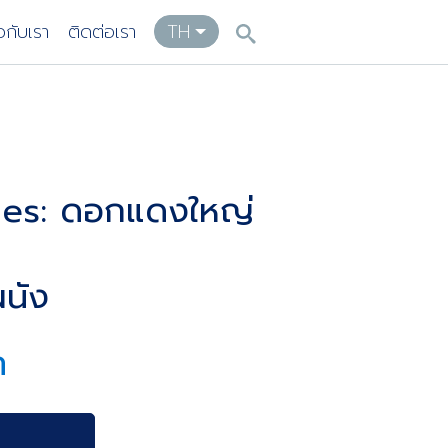
ยวกับเรา
ติดต่อเรา
TH
ies: ดอกแดงใหญ่
นัง
ท
า