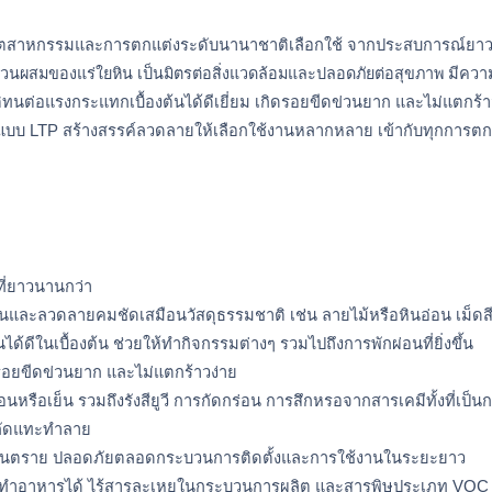
สาหกรรมและการตกแต่งระดับนานาชาติเลือกใช้ จากประสบการณ์ยาวนานกว
ส่วนผสมของแร่ใยหิน เป็นมิตรต่อสิ่งแวดล้อมและปลอดภัยต่อสุขภาพ
 มีควา
ัติทนต่อแรงกระแทกเบื้องต้นได้ดีเยี่ยม เกิดรอยขีดข่วนยาก และไม่แตกร
บบ LTP สร้างสรรค์ลวดลายให้เลือกใช้งานหลากหลาย เข้ากับทุกการตกแต
ที่ยาวนานกว่า
ีสันและลวดลายคมชัดเสมือนวัสดุธรรมชาติ เช่น ลายไม้หรือหินอ่อน เม็ดส
้ดีในเบื้องต้น ช่วยให้ทำกิจกรรมต่างๆ รวมไปถึงการพักผ่อนที่ยิ่งขึ้น
ดรอยขีดข่วนยาก และไม่แตกร้าวง่าย
รือเย็น รวมถึงรังสียูวี การกัดกร่อน การสึกหรอจากสารเคมีทั้งที่เป็น
งกัดแทะทำลาย
ษอันตราย ปลอดภัยตลอดกระบวนการติดตั้งและการใช้งานในระยะยาว 
รับทำอาหารได้ ไร้สารละเหยในกระบวนการผลิต และสารพิษประเภท VOC ที