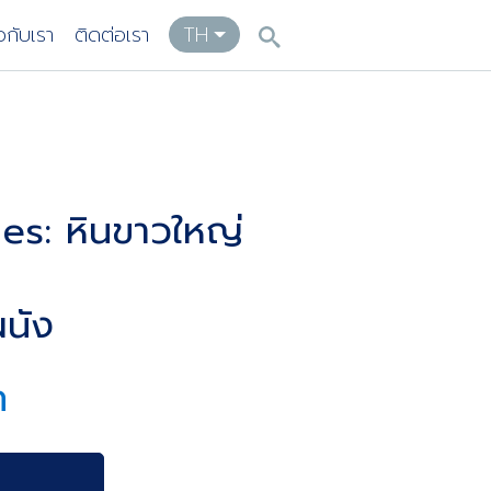
ยวกับเรา
ติดต่อเรา
TH
es: หินขาวใหญ่
นัง
ท
า