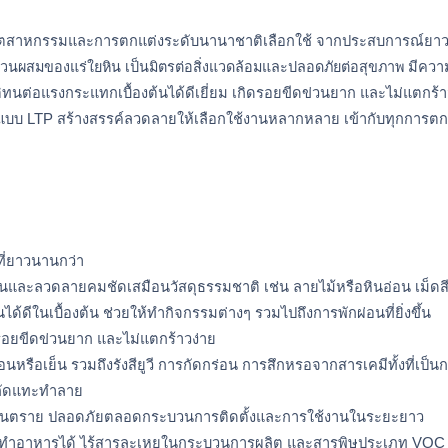
สาหกรรมและการตกแต่งระดับนานาชาติเลือกใช้ จากประสบการณ์ยาวนานกว
ส่วนผสมของแร่ใยหิน เป็นมิตรต่อสิ่งแวดล้อมและปลอดภัยต่อสุขภาพ
 มีควา
ัติทนต่อแรงกระแทกเบื้องต้นได้ดีเยี่ยม เกิดรอยขีดข่วนยาก และไม่แตกร
บบ LTP สร้างสรรค์ลวดลายให้เลือกใช้งานหลากหลาย เข้ากับทุกการตกแต
ที่ยาวนานกว่า
ีสันและลวดลายคมชัดเสมือนวัสดุธรรมชาติ เช่น ลายไม้หรือหินอ่อน เม็ดส
้ดีในเบื้องต้น ช่วยให้ทำกิจกรรมต่างๆ รวมไปถึงการพักผ่อนที่ยิ่งขึ้น
ดรอยขีดข่วนยาก และไม่แตกร้าวง่าย
รือเย็น รวมถึงรังสียูวี การกัดกร่อน การสึกหรอจากสารเคมีทั้งที่เป็น
งกัดแทะทำลาย
ษอันตราย ปลอดภัยตลอดกระบวนการติดตั้งและการใช้งานในระยะยาว 
รับทำอาหารได้ ไร้สารละเหยในกระบวนการผลิต และสารพิษประเภท VOC ที