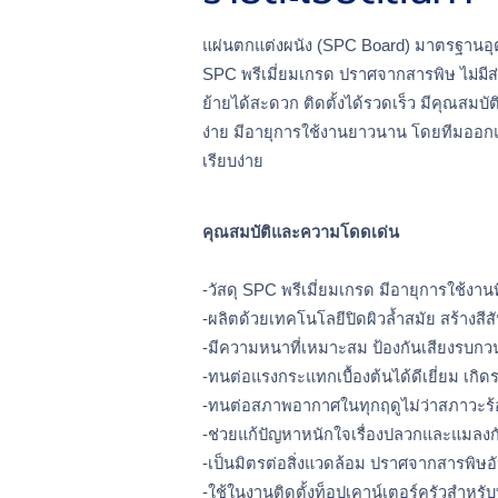
แผ่นตกแต่งผนัง (SPC Board) มาตรฐานอุต
SPC พรีเมี่ยมเกรด ปราศจากสารพิษ 
ไม่มี
ย้ายได้สะดวก ติดตั้งได้รวดเร็ว มีคุณสมบ
ง่าย มีอายุการใช้งานยาวนาน โดยทีมออกแ
เรียบง่าย
คุณสมบัติและความโดดเด่น
-วัสดุ SPC พรีเมี่ยมเกรด มีอายุการใช้งาน
-ผลิตด้วยเทคโนโลยีปิดผิวล้ำสมัย สร้างส
-มีความหนาที่เหมาะสม ป้องกันเสียงรบกวนได
-ทนต่อแรงกระแทกเบื้องต้นได้ดีเยี่ยม เกิ
-ทนต่อสภาพอากาศในทุกฤดูไม่ว่าสภาวะร้อนห
-ช่วยแก้ปัญหาหนักใจเรื่องปลวกและแมล
-เป็นมิตรต่อสิ่งแวดล้อม ปราศจากสารพิ
-ใช้ในงานติดตั้งท็อปเคาน์เตอร์ครัวสำห