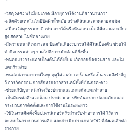
-วัสดุ SPC พรีเมี่ยมเกรด มีอายุการใช้งานที่ยาวนานกว่า
-ผลิตด้วยเทคโนโลยีปิดผิวล้ำสมัย สร้างสีสันและลวดลายคมชัด
เสมือนวัสดุธรรมชาติ เช่น ลายไม้หรือหินอ่อน เม็ดสีมีความละเอียด
สูง สดสวย ไม่ซีดจางง่าย
-มีความหนาที่เหมาะสม ป้องกันเสียงรบกวนได้ดีในเบื้องต้น ช่วยให้
ทำกิจกรรมต่างๆ รวมไปถึงการพักผ่อนที่ยิ่งขึ้น
-ทนต่อแรงกระแทกเบื้องต้นได้ดีเยี่ยม เกิดรอยขีดข่วนยาก และไม่
แตกร้าวง่าย
-ทนต่อสภาพอากาศในทุกฤดูไม่ว่าสภาวะร้อนหรือเย็น รวมถึงรังสียู
วี การกัดกร่อน การสึกหรอจากสารเคมีทั้งที่เป็นกรด-ด่าง
-ช่วยแก้ปัญหาหนักใจเรื่องปลวกและแมลงกัดแทะทำลาย
-เป็นมิตรต่อสิ่งแวดล้อม ปราศจากสารพิษอันตราย ปลอดภัยตลอด
กระบวนการติดตั้งและการใช้งานในระยะยาว 
-ใช้ในงานติดตั้งท็อปเคาน์เตอร์ครัวสำหรับทำอาหารได้ ไร้สาร
ละเหยในกระบวนการผลิต และสารพิษประเภท VOC ที่ส่งผลเสียต่อ
ร่างกาย