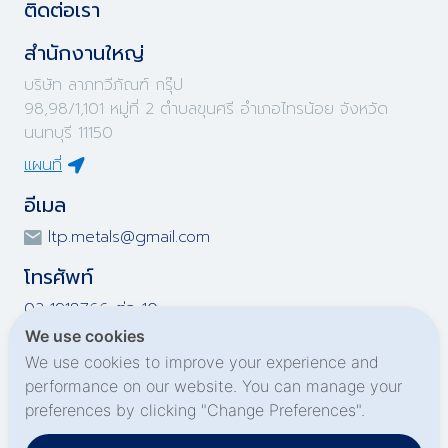
ติดต่อเรา
สำนักงานใหญ่
บริษัท ลาภทวีภัณฑ์ กรุ๊ป
98,98/1,101 หมู่ที่ 2 ตำบลขุนศรี อำเภอไทรน้อย จังหวัด
นนทบุรี 11150
แผนที่
อีเมล
ltp.metals@gmail.com
โทรศัพท์
02-1918766 ต่อ 10
02-1918767 ต่อ 10
We use cookies
02-1919695 ต่อ 10
We use cookies to improve your experience and
02-1919696 ต่อ 10
performance on our website. You can manage your
preferences by clicking "Change Preferences".
Social Media