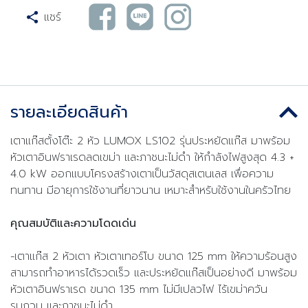
แชร์
รายละเอียดสินค้า
เตาแก๊สตั้งโต๊ะ 2 หัว LUMOX LS102 รุ่นประหยัดแก๊ส มาพร้อม
หัวเตาอินฟราเรดลดเขม่า และภาชนะไม่ดำ ให้กำลังไฟสูงสุด 4.3 +
4.0 kW ออกแบบโครงสร้างเตาเป็นวัสดุสเตนเลส เพื่อความ
ทนทาน มีอายุการใช้งานที่ยาวนาน เหมาะสำหรับใช้งานในครัวไทย
คุณสมบัติและความโดดเด่น
-เตาแก๊ส 2 หัวเตา หัวเตาเทอร์โบ ขนาด 125 mm ให้ความร้อนสูง
สามารถทำอาหารได้รวดเร็ว และประหยัดแก๊สเป็นอย่างดี มาพร้อม
หัวเตาอินฟราเรด ขนาด 135 mm ไม่มีเปลวไฟ ไร้เขม่าควัน
รบกวน และภาชนะไม่ดำ