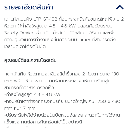
รายละเอียดสินค้า
เตาแก๊สแบบฝัง LTP GT-102 ท็อปกระจกนิรภัยขนาดใหญ่พิเศษ 2
หัวเตา ให้กำลังไฟสูงสุด 4.8 + 4.8 kW ปลอดภัยด้วยระบบ
Safety Device ช่วยตัดแก๊สอัตโนมัติหลังการใช้งาน และเพิ่ม
ความอุ่นใจในการทำงานยิ่งขึ้นด้วยระบบ Timer ที่สามารถตั้ง
เวลาปิดเตาได้อัตโนมัติ
คุณสมบัติและความโดดเด่น
-เตาแก๊สฝัง หัวเตาทองเหลืองสีดำริ้วทอง 2 หัวเตา ขนาด 130
mm พร้อมหัวกระจายความร้อนตรงกลาง ให้ความร้อนสูง
สามารถทำอาหารได้รวดเร็ว
-กำลังไฟสูงสุด 4.8 + 4.8 kW
-ท็อปหน้าเตาทำจากกระจกนิรภัย ขนาดใหญ่พิเศษ 750 x 430
mm หนา 7 mm
-ปรับระดับไฟได้ง่ายด้วยปุ่มบิดหมุนอัลลอย สะดวกในการใช้งาน
แข็งแรง ทนต่อการกัดกร่อนได้เป็นอย่างดี