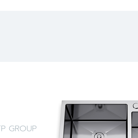
ง LTP GROUP