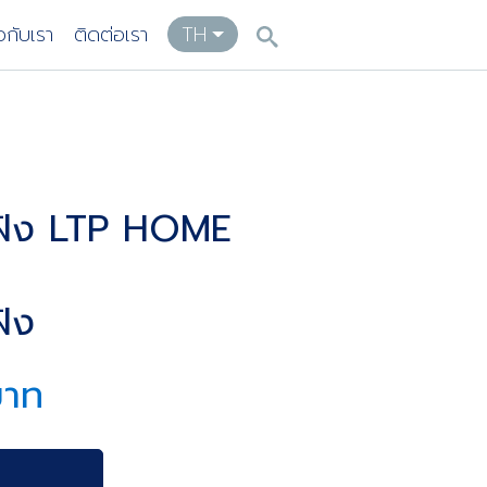
ยวกับเรา
ติดต่อเรา
TH
ฝัง LTP HOME
ัง
บาท
า